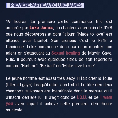
PREMIÈRE PARTIE AVEC LUKE JAMES
19 heures. La première partie commence. Elle est
assurée par
Luke James
, un chanteur américain de R’n’B
que nous découvrons et dont l’album "Made to love" est
attendu pour bientôt. Son créneau c’est le R’n’B à
l’ancienne. Luke commence donc par nous montrer son
talent en s’attaquant au
Sexual healing
de Marvin Gaye.
Puis, il poursuit avec quelques titres de son répertoire
comme "Hurt me", "Be bad" ou "Make love to me".
Le jeune homme est aussi très sexy. Il fait crier la foule
(filles et gays) lorsqu’il retire son t-shirt. Le titre des deux
chansons suivantes est identifiable dans la mesure où il
s’inscrit derrière lui. Il s’agit donc de
I.O.U.
et de
I want
you
avec lequel il achève cette première demi-heure
musicale.