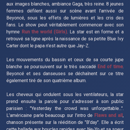
aux images blanches, ambiance Gaga, très reine. 8 jeunes
femmes défilent aussi sur scène avant l’arrivée de
Beyoncé, sous les effets de lumières et les cris des
fans. Le show peut véritablement commencer avec son
hymne
Run the world (Girls)
. La star est en forme et a
retrouvé sa ligne après la naissance de sa petite Blue Ivy
Carter dont le papa n’est autre que Jay-Z.
Les mouvements du bassin et ceux de sa courte jupe
blanche se poursuivent sur le très saccadé
End of time
.
Beyoncé et ses danseuses se déchaînent sur ce titre
également tiré de son quatrième album.
Les cheveux qui ondulent sous les ventilateurs, la star
prend ensuite la parole pour s’adresser à son public
parisien : "Yesterday the crowd was unforgettable...".
L’américaine parle beaucoup sur l'intro de
Flaws and all
,
chanson présente sur la réédition de "B’day". Elle a écrit
cette ballade aux boucles rapides avec Ne-Yo et sa soeur