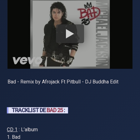
Bad - Remix by Afrojack Ft Pitbull - DJ Buddha Edit
TRACKLIST DE
BAD 25
:
CD 1
: L’album
1. Bad