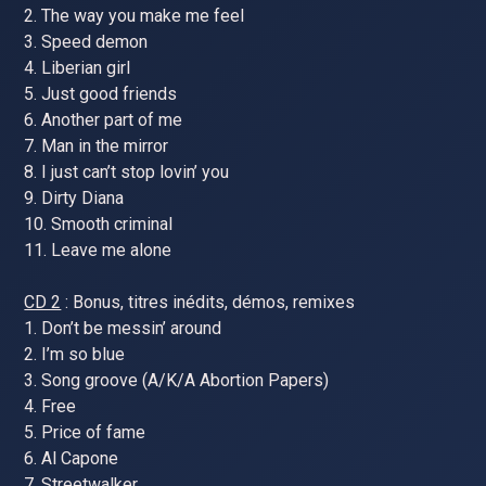
2. The way you make me feel
3. Speed demon
4. Liberian girl
5. Just good friends
6. Another part of me
7. Man in the mirror
8. I just can’t stop lovin’ you
9. Dirty Diana
10. Smooth criminal
11. Leave me alone
CD 2
: Bonus, titres inédits, démos, remixes
1. Don’t be messin’ around
2. I’m so blue
3. Song groove (A/K/A Abortion Papers)
4. Free
5. Price of fame
6. Al Capone
7. Streetwalker