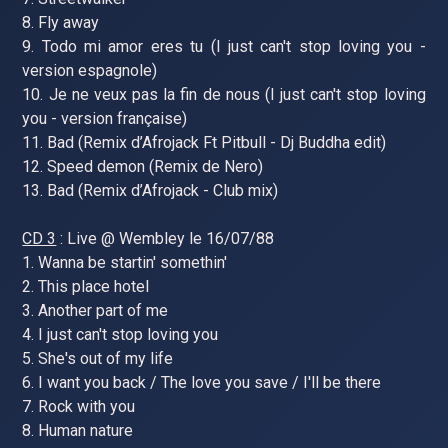
8. Fly away
9. Todo mi amor eres tu (I just can't stop loving you -
version espagnole)
10. Je ne veux pas la fin de nous (I just can't stop loving
you - version française)
11. Bad (Remix d’Afrojack Ft Pitbull - Dj Buddha edit)
12. Speed demon (Remix de Nero)
13. Bad (Remix d’Afrojack - Club mix)
CD 3
: Live @ Wembley le 16/07/88
1. Wanna be startin' somethin'
2. This place hotel
3. Another part of me
4. I just can't stop loving you
5. She's out of my life
6. I want you back / The love you save / I'll be there
7. Rock with you
8. Human nature