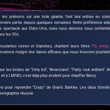
 les prénoms sur une toile géante, font leur entrée en scè
mière partie depuis quelques semaines. Notre préférence alla
e ce spectacle aux Etats-Unis, mais nous devrons nous content
ans les 90s.
ulantes noires et blanches, chantent leurs titres
Fly away
vaincre malgré leur dance efficace que nous trouvons pourtant
ur les brides de "Dirty bit", "Americano", "Party rock anthem". 
t à LMFAO, c’est déjà plus évident pour chauffer Bercy.
piano pour reprendre "Crazy" de Gnarls Barkley. Les deux blond
horégraphie réussie.