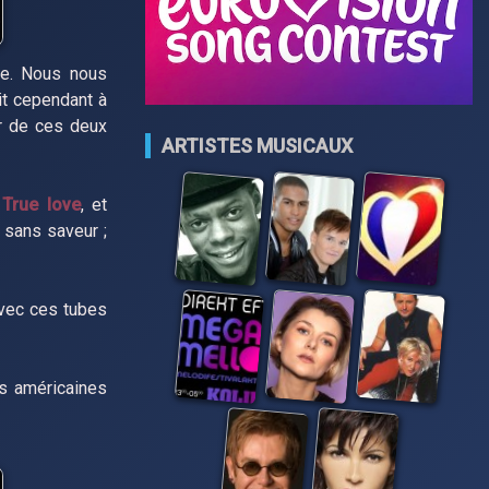
ne. Nous nous
it cependant à
er de ces deux
ARTISTES MUSICAUX
,
True love
, et
 sans saveur ;
Avec ces tubes
es américaines