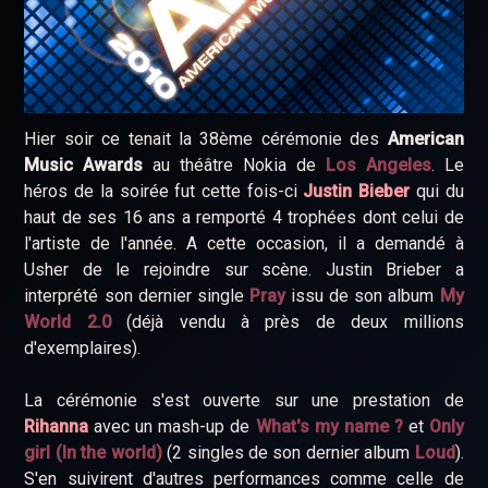
Hier soir ce tenait la 38ème cérémonie des
American
Music Awards
au théâtre Nokia de
Los Angeles
. Le
héros de la soirée fut cette fois-ci
Justin Bieber
qui du
haut de ses 16 ans a remporté 4 trophées dont celui de
l'artiste de l'année. A cette occasion, il a demandé à
Usher de le rejoindre sur scène. Justin Brieber a
interprété son dernier single
Pray
issu de son album
My
World 2.0
(déjà vendu à près de deux millions
d'exemplaires).
La cérémonie s'est ouverte sur une prestation de
Rihanna
avec un mash-up de
What's my name ?
et
Only
girl (In the world)
(2 singles de son dernier album
Loud
).
S'en suivirent d'autres performances comme celle de