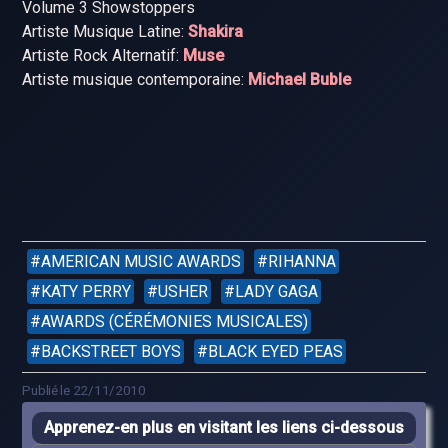
Volume 3 Showstoppers
Artiste Musique Latine:
Shakira
Artiste Rock Alternatif:
Muse
Artiste musique contemporaine:
Michael Buble
AMERICAN MUSIC AWARDS
RIHANNA
KATY PERRY
USHER
LADY GAGA
AWARDS (CÉRÉMONIES MUSICALES)
BACKSTREET BOYS
BLACK EYED PEAS
Publié le 22/11/2010
Apprenez-en plus en visitant les liens ci-dessous