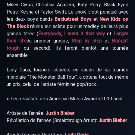
Miley Cyrus, Christina Aguilera, Katy Perry, Black Eyed
Peas, Kesha et Taylor Swift. Le show s'est ponctué avec
les deux boys bands
Backstreet Boys
et
New Kids on
The Block
réunis sur scène pour un medley de leurs plus
grands titres (
Everybody
,
I want it that way
et
Larger
than life
du premier groupe,
Step by step
et
Hangin’
tough
du second). Ils feront bientôt une tournée
ensemble.
Lady Gaga, toujours absente en raison de sa tournée
mondiale "The Monster Ball Tour", a obtenu tout de même
un prix, celui de l'artiste féminine pop/rock.
Les résultats des American Music Awards 2010 sont :
Artiste de l'année:
Justin Bieber
Révélation de l'année (Breakthrough Artist):
Justin Bieber
Artiste féminine Pop/Rock:
Lady Gaga