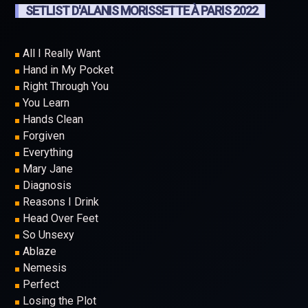
SETLIST D'ALANIS MORISSETTE À PARIS 2022
All I Really Want
Hand in My Pocket
Right Through You
You Learn
Hands Clean
Forgiven
Everything
Mary Jane
Diagnosis
Reasons I Drink
Head Over Feet
So Unsexy
Ablaze
Nemesis
Perfect
Losing the Plot