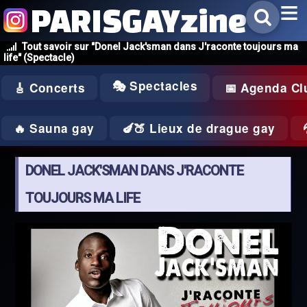
PARISGAYzine
Tout savoir sur "Donel Jack'sman dans J'raconte toujours ma
life" (Spectacle)
🎭 Spectacles
🎸 Concerts
📅 Agenda Cl
🔥 Sauna gay
🍆🍑 Lieux de drague gay
DONEL JACK'SMAN DANS J'RACONTE
TOUJOURS MA LIFE