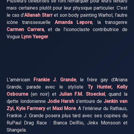
Plusieurs célébrités se font remarquer pour leurs tenues
mais certaines plutôt pour leur physique particulier. C’est
le cas d’
Allanah Starr
et son body painting Warhol, l’autre
icône transsexuelle
Amanda Lepore
, la transgenre
Carmen Carrera
, et de l’iconoclaste contributrice de
Vogue
Lynn Yaeger
.
L’américain
Frankie J. Grande
, le frère gay d’Ariana
Grande, parade avec le styliste
Ty Hunter, Kelly
Osbourne
(en noir) et
Julian F.M. Stoeckel
, quand la
djette londonienne
Jodie Harsh
s’entoure de
Jenkin van
Zyl, Kyle Farmery
et
Maxi More
. A l’intérieur du Rathaus,
Frankie J. Grande posera plus tard avec ses copines du
RuPaul Drag Race : Bianca DelRio, Jinkx Monsoon et
Shangela.