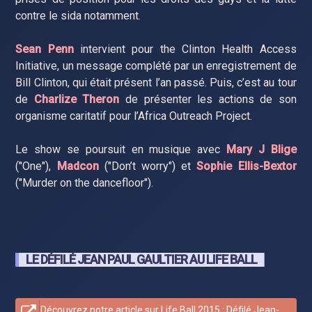
contre le sida notamment.
Sean Penn
intervient pour the Clinton Health Access
Initiative, un message complété par un enregistrement de
Bill Clinton, qui était présent l’an passé. Puis, c’est au tour
de
Charlize Theron
de présenter les actions de son
organisme caritatif pour l’Africa Outreach Project.
Le show se poursuit en musique avec
Mary J Blige
("One"),
Madcon
("Don’t worry") et
Sophie Ellis-Bextor
("Murder on the dancefloor").
LE DÉFILÉ JEAN PAUL GAULTIER AU LIFE BALL
Découvrez notre article sur Life Ball 2015 : Défilé Jean-