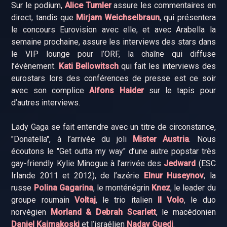
Sur le podium,
Alice Tumler
assure les commentaires en
direct, tandis que
Mirjam Weichselbraun
, qui présentera
le concours Eurovision avec elle, et avec Arabella la
semaine prochaine, assure les interviews des stars dans
le VIP lounge pour l’ORF, la chaîne qui diffuse
l’évènement.
Kati Bellowitsch
qui fait les interviews des
eurostars lors des conférences de presse est ce soir
avec son complice
Alfons Haider
sur le tapis pour
d’autres interviews.
Lady Gaga se fait entendre avec un titre de circonstance,
"Donatella", à l’arrivée du joli
Mister Austria
. Nous
écoutons le "Get outta my way" d’une autre popstar très
gay-friendly Kylie Minogue à l’arrivée des
Jedward
(ESC
Irlande 2011 et 2012), de l’azérie
Elnur Huseynov
, la
russe
Polina Gagarina
, le monténégrin
Knez
, le leader du
groupe roumain
Voltaj
, le trio italien
Il Volo
, le duo
norvégien
Morland & Debrah Scarlett
, le macédonien
Daniel Kajmakoski
et l’israélien
Nadav Guedj
.