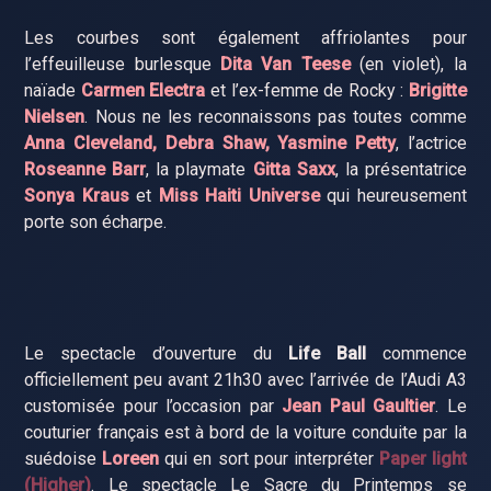
Les courbes sont également affriolantes pour
l’effeuilleuse burlesque
Dita Van Teese
(en violet), la
naïade
Carmen Electra
et l’ex-femme de Rocky :
Brigitte
Nielsen
. Nous ne les reconnaissons pas toutes comme
Anna Cleveland, Debra Shaw, Yasmine Petty
, l’actrice
Roseanne Barr
, la playmate
Gitta Saxx
, la présentatrice
Sonya Kraus
et
Miss Haiti Universe
qui heureusement
porte son écharpe.
Le spectacle d’ouverture du
Life Ball
commence
officiellement peu avant 21h30 avec l’arrivée de l’Audi A3
customisée pour l’occasion par
Jean Paul Gaultier
. Le
couturier français est à bord de la voiture conduite par la
suédoise
Loreen
qui en sort pour interpréter
Paper light
(Higher)
. Le spectacle Le Sacre du Printemps se