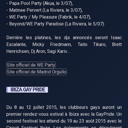
- Papa Pool Party (Akua, le 3/07),
- Matinee Pervert (La Riviera, le 3/07),
- WE Party / My Pleasure (Fabrik, le 4/07),
- Beyond/WE Party Paradise (La Riviera, le 5/07).
Derrière les platines, les djs annoncés seront Isaac
Escalante, Micky Friedmann, Taito Tikaro, Brett
Henrichsen, Dj Aron, Sagi Kariv…
Site officiel de WE Party
Site officiel de Madrid Orgullo
IBIZA GAY PRIDE
Du 8 au 12 juillet 2015, les clubbeurs gays auront un
premier rendez-vous estival à Ibiza avec la GayPride. Un
second festival les attend du 19 au 23 août 2015 avec le
Circuit Festival Ibiza. Les évènements se dérouleront