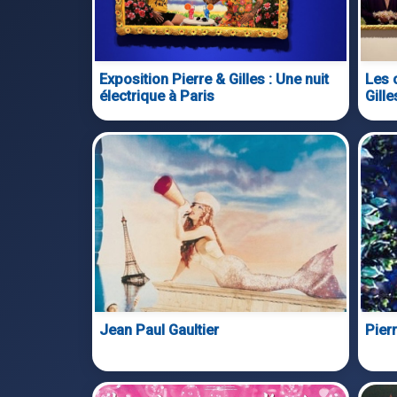
Exposition Pierre & Gilles : Une nuit
Les 
électrique à Paris
Gille
Jean Paul Gaultier
Pierr