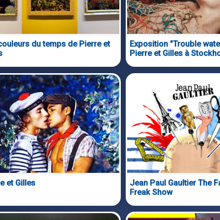
couleurs du temps de Pierre et
Exposition "Trouble wate
s
Pierre et Gilles à Stockh
e et Gilles
Jean Paul Gaultier The F
Freak Show