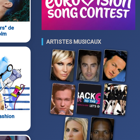
rs" de
olm
ARTISTES MUSICAUX
ashion