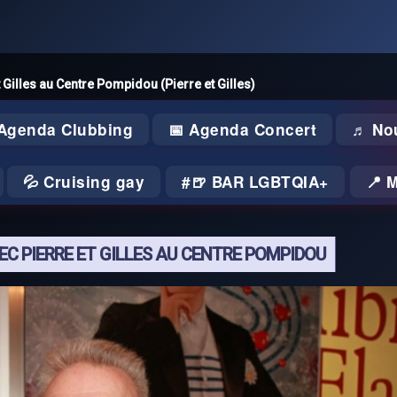
 Gilles au Centre Pompidou (Pierre et Gilles)
 Agenda Clubbing
📅 Agenda Concert
♬ No
💦 Cruising gay
🍺 BAR LGBTQIA+
📍 
EC PIERRE ET GILLES AU CENTRE POMPIDOU