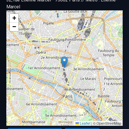
Marcel
+
−
Leaflet
|
© OpenStreetMap