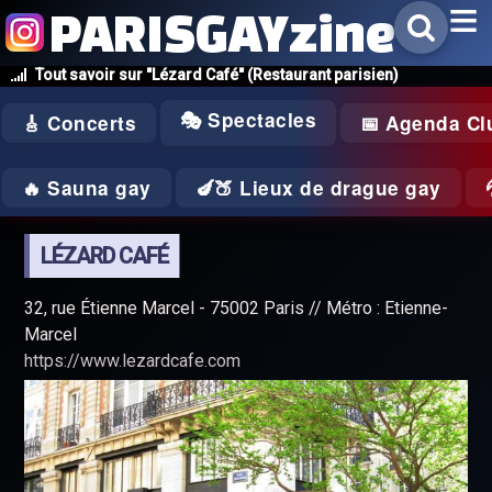
PARISGAYzine
Tout savoir sur "Lézard Café" (Restaurant parisien)
🎭 Spectacles
🎸 Concerts
📅 Agenda Cl
🔥 Sauna gay
🍆🍑 Lieux de drague gay
LÉZARD CAFÉ
32, rue Étienne Marcel - 75002 Paris // Métro : Etienne-
Marcel
https://www.lezardcafe.com