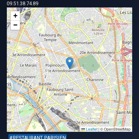
09.51.38.74.89
+
−
Leaflet
|
© OpenStreetMap
RESTAURANT PARISIEN