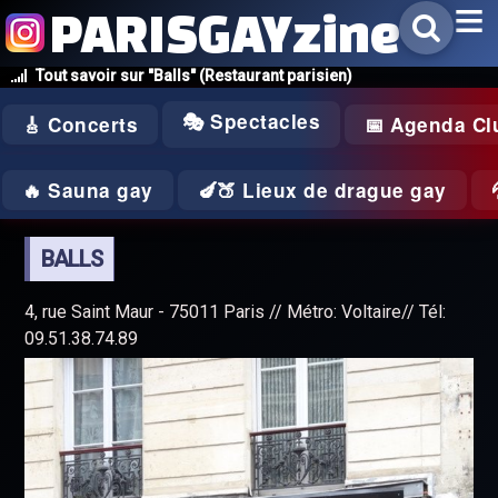
PARISGAYzine
Tout savoir sur "Balls" (Restaurant parisien)
🎭 Spectacles
🎸 Concerts
📅 Agenda Cl
🔥 Sauna gay
🍆🍑 Lieux de drague gay
BALLS
4, rue Saint Maur - 75011 Paris // Métro: Voltaire// Tél:
09.51.38.74.89