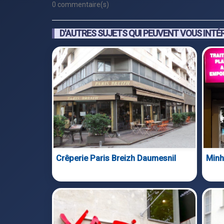
0 commentaire(s)
D'AUTRES SUJETS QUI PEUVENT VOUS INTÉ
Crêperie Paris Breizh Daumesnil
Minh