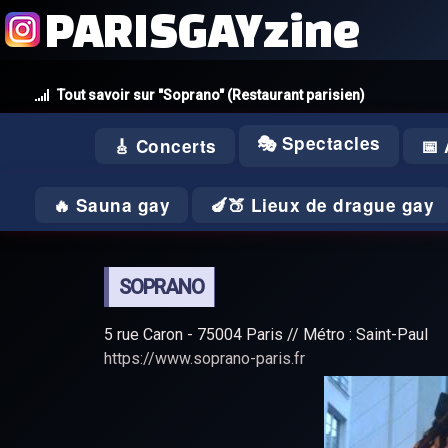
PARISGAYzine
Tout savoir sur "Soprano" (Restaurant parisien)
🎭 Spectacles
🎸 Concerts
📅
🔥 Sauna gay
🍆🍑 Lieux de drague gay
SOPRANO
5 rue Caron - 75004 Paris // Métro : Saint-Paul
https://www.soprano-paris.fr