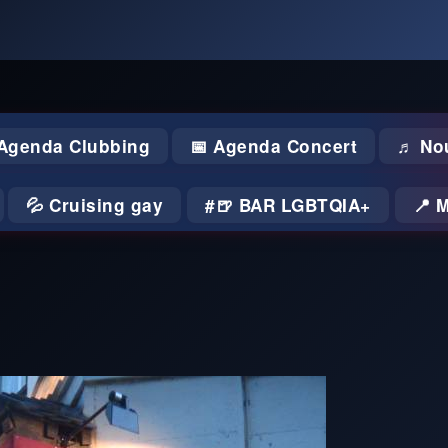
 Agenda Clubbing
📅 Agenda Concert
♬ No
💦 Cruising gay
🍺 BAR LGBTQIA+
📍 