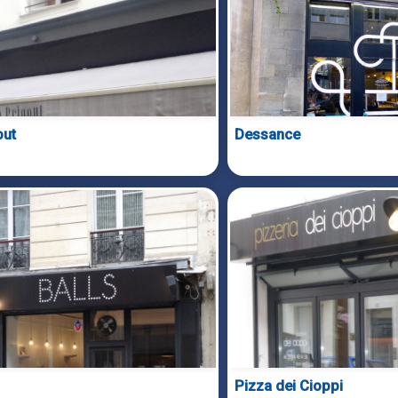
out
Dessance
Pizza dei Cioppi