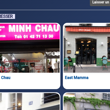
Laisser u
RESSER
 Chau
East Mamma