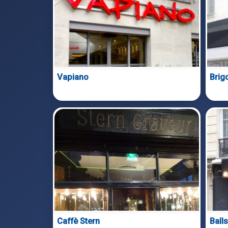
Vapiano
Brig
Caffè Stern
Balls