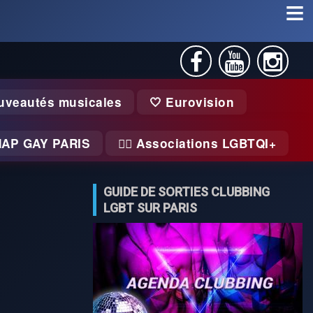
uveautés musicales
🤍 Eurovision
MAP GAY PARIS
🏃‍♂️ Associations LGBTQI+
GUIDE DE SORTIES CLUBBING
LGBT SUR PARIS