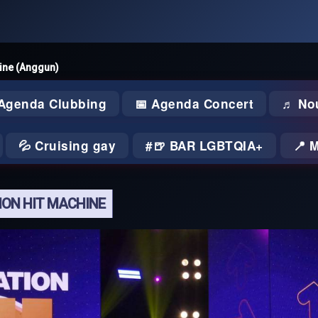
hine (Anggun)
 Agenda Clubbing
📅 Agenda Concert
♬ No
💦 Cruising gay
🍺 BAR LGBTQIA+
📍 
ION HIT MACHINE