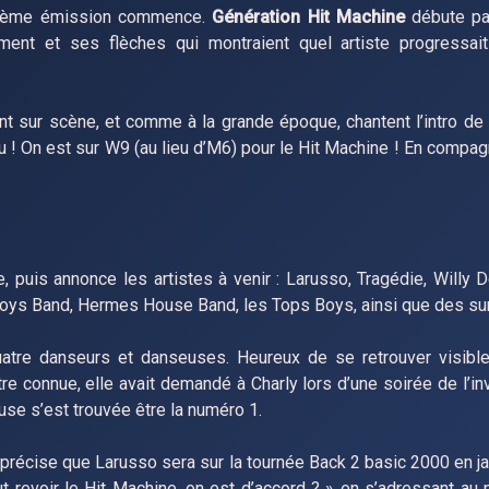
oisième émission commence.
Génération Hit Machine
débute pa
ent et ses flèches qui montraient quel artiste progressait 
nt sur scène, et comme à la grande époque, chantent l’intro de 
ulu ! On est sur W9 (au lieu d’M6) pour le Hit Machine ! En compag
, puis annonce les artistes à venir : Larusso, Tragédie, Willy 
 Boys Band, Hermes House Band, les Tops Boys, ainsi que des sur
atre danseurs et danseuses. Heureux de se retrouver visible
re connue, elle avait demandé à Charly lors d’une soirée de l’inv
se s’est trouvée être la numéro 1.
 précise que Larusso sera sur la tournée Back 2 basic 2000 en ja
t revoir le Hit Machine, on est d’accord ? » en s’adressant au p