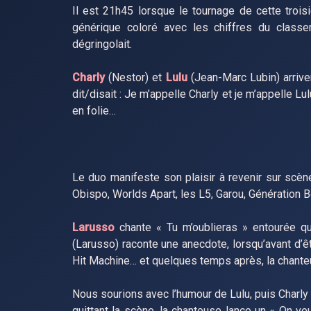
Il est 21h45 lorsque le tournage de cette tr
générique coloré avec les chiffres du classem
dégringolait.
Charly
(Nestor) et
Lulu
(Jean-Marc Lubin) arrive
dit/disait : Je m’appelle Charly et je m’appelle L
en folie…
Le duo manifeste son plaisir à revenir sur scène
Obispo, Worlds Apart, les L5, Garou, Génération
Larusso
chante « Tu m’oublieras » entourée qu
(Larusso) raconte une anecdote, lorsqu’avant d’êt
Hit Machine… et quelques temps après, la chanteu
Nous sourions avec l’humour de Lulu, puis Charly
quittant la scène, la chanteuse lance un « On veu