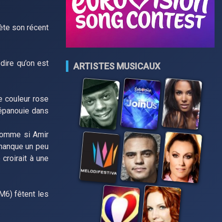
ète son récent
 dire qu’on est
ARTISTES MUSICAUX
e couleur rose
 épanouie dans
 comme si Amir
a manque un peu
croirait à une
M6) fêtent les