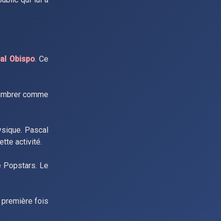
al Obispo
. Ce
chambrer comme
ysique. Pascal
tte activité.
e Popstars. Le
a première fois