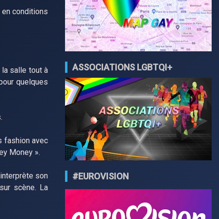
 en conditions
ASSOCIATIONS LGBTQI+
a salle tout à
 pour quelques
.
ès fashion avec
ney Money ».
#EUROVISION
interprète son
sur scène. La