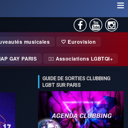
uveautés musicales
🤍 Eurovision
MAP GAY PARIS
🏃‍♂️ Associations LGBTQI+
GUIDE DE SORTIES CLUBBING
LGBT SUR PARIS