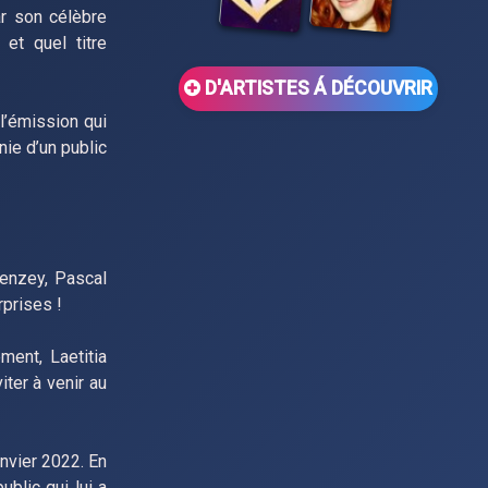
r son célèbre
et quel titre
D'ARTISTES Á DÉCOUVRIR
l’émission qui
nie d’un public
Denzey, Pascal
prises !
ment, Laetitia
iter à venir au
nvier 2022. En
ublic qui lui a