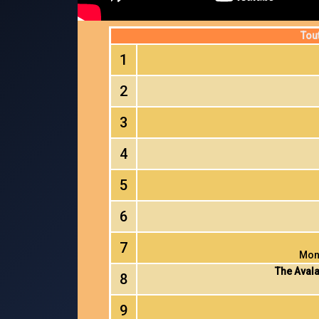
Tou
1
2
3
4
5
6
7
Mont
The Aval
8
9