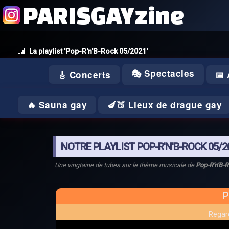
PARISGAYzine
La playlist 'Pop-R'n'B-Rock 05/2021'
🎭 Spectacles
🎸 Concerts
📅
🔥 Sauna gay
🍆🍑 Lieux de drague gay
NOTRE PLAYLIST POP-R'N'B-ROCK 05/2
Une vingtaine de tubes sur le thème musicale de
Pop-R'n'B-
P
Regard