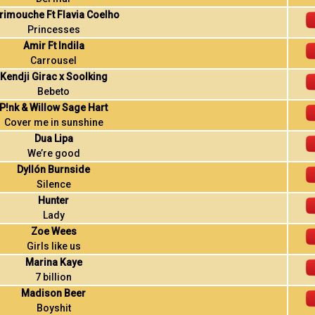
rimouche Ft Flavia Coelho
Princesses
Amir Ft Indila
Carrousel
Kendji Girac x Soolking
Bebeto
P!nk & Willow Sage Hart
Cover me in sunshine
Dua Lipa
We’re good
Dyllón Burnside
Silence
Hunter
Lady
Zoe Wees
Girls like us
Marina Kaye
7 billion
Madison Beer
Boyshit