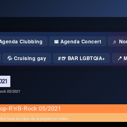
 Agenda Clubbing
📅 Agenda Concert
♬ No
💦 Cruising gay
🍺 BAR LGBTQIA+
📍 
021
Rock 05/2021
op-R'n'B-Rock 05/2021
ez tous les clips de la playlist en vidéo