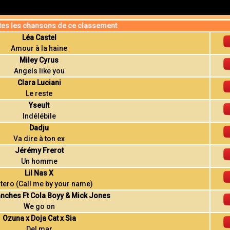
tes les chansons de ce classement
Léa Castel
Amour à la haine
Miley Cyrus
Angels like you
Clara Luciani
Le reste
Yseult
Indélébile
Dadju
Va dire à ton ex
Jérémy Frerot
Un homme
Lil Nas X
ero (Call me by your name)
anches Ft Cola Boyy & Mick Jones
We go on
Ozuna x Doja Cat x Sia
Del mar