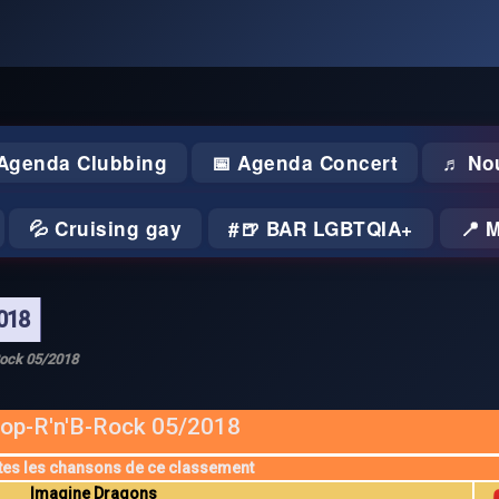
 Agenda Clubbing
📅 Agenda Concert
♬ No
💦 Cruising gay
🍺 BAR LGBTQIA+
📍 
018
Rock 05/2018
op-R'n'B-Rock 05/2018
tes les chansons de ce classement
Imagine Dragons