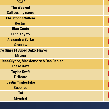
IDGAF
The Weeknd
Call out my name
Christophe Willem
Restart
Blas Canto
El no soy yo
Alexandra Burke
Shadow
tre Gims Ft Super Sako, Hayko
Mi gna
t Jess Glynne, Macklemore & Dan Caplen
These days
Taylor Swift
Delicate
Justin Timberlake
Supplies
Tal
Mondial