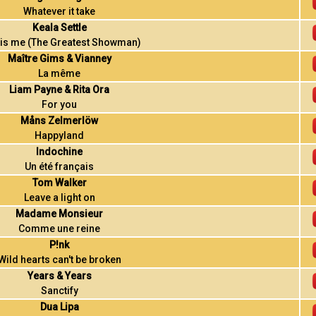
Whatever it take
Keala Settle
 is me (The Greatest Showman)
Maître Gims & Vianney
La même
Liam Payne & Rita Ora
For you
Måns Zelmerlöw
Happyland
Indochine
Un été français
Tom Walker
Leave a light on
Madame Monsieur
Comme une reine
P!nk
Wild hearts can't be broken
Years & Years
Sanctify
Dua Lipa