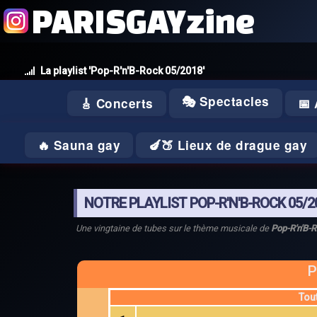
PARISGAYzine
La playlist 'Pop-R'n'B-Rock 05/2018'
🎭 Spectacles
🎸 Concerts
📅
🔥 Sauna gay
🍆🍑 Lieux de drague gay
NOTRE PLAYLIST POP-R'N'B-ROCK 05/2
Une vingtaine de tubes sur le thème musicale de
Pop-R'n'B-
P
Tou