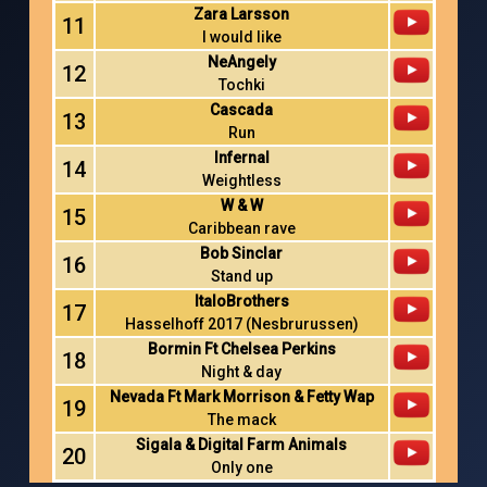
Zara Larsson
11
I would like
NeAngely
12
Tochki
Cascada
13
Run
Infernal
14
Weightless
W & W
15
Caribbean rave
Bob Sinclar
16
Stand up
ItaloBrothers
17
Hasselhoff 2017 (Nesbrurussen)
Bormin Ft Chelsea Perkins
18
Night & day
Nevada Ft Mark Morrison & Fetty Wap
19
The mack
Sigala & Digital Farm Animals
20
Only one