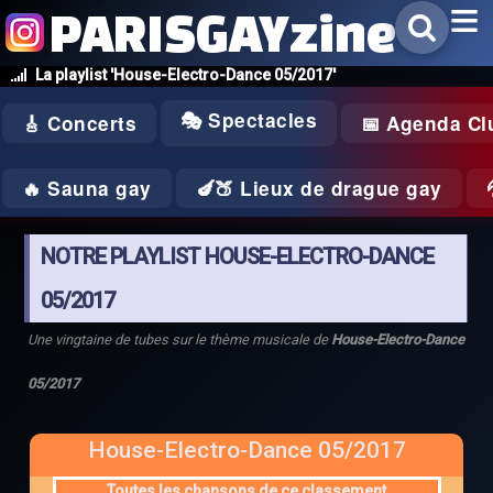
PARISGAYzine
La playlist 'House-Electro-Dance 05/2017'
🎭 Spectacles
🎸 Concerts
📅 Agenda Cl
🔥 Sauna gay
🍆🍑 Lieux de drague gay
NOTRE PLAYLIST HOUSE-ELECTRO-DANCE
05/2017
Une vingtaine de tubes sur le thème musicale de
House-Electro-Dance
05/2017
House-Electro-Dance 05/2017
Toutes les chansons de ce classement