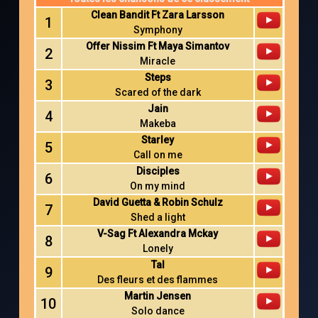
Clean Bandit Ft Zara Larsson
1
Symphony
Offer Nissim Ft Maya Simantov
2
Miracle
Steps
3
Scared of the dark
Jain
4
Makeba
Starley
5
Call on me
Disciples
6
On my mind
David Guetta & Robin Schulz
7
Shed a light
V-Sag Ft Alexandra Mckay
8
Lonely
Tal
9
Des fleurs et des flammes
Martin Jensen
10
Solo dance