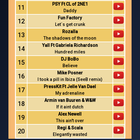
PSY Ft CL of 2NE1
11
Daddy
Fun Factory
12
Let´s get crunk
Rozalla
13
The shadows of the moon
Yall Ft Gabriela Richardson
14
Hundred miles
DJ BoBo
15
Believe
Mike Posner
16
I took a pill in Ibiza (SeeB remix)
PressKit Ft Jelle Van Dael
17
My adrenaline
Armin van Buuren & W&W
18
If it aint dutch
Alex Newell
19
This ain't over
Regi & Scala
20
Elegantly wasted