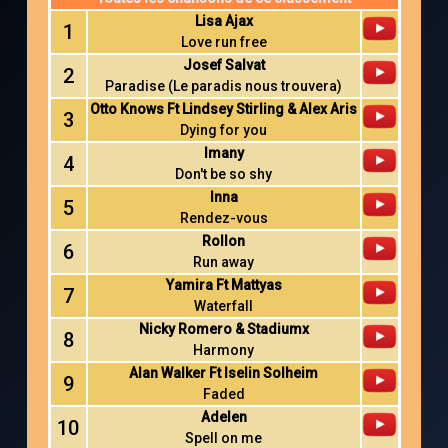
Lisa Ajax
1
Love run free
Josef Salvat
2
Paradise (Le paradis nous trouvera)
Otto Knows Ft Lindsey Stirling & Alex Aris
3
Dying for you
Imany
4
Don't be so shy
Inna
5
Rendez-vous
Rollon
6
Run away
Yamira Ft Mattyas
7
Waterfall
Nicky Romero & Stadiumx
8
Harmony
Alan Walker Ft Iselin Solheim
9
Faded
Adelen
10
Spell on me