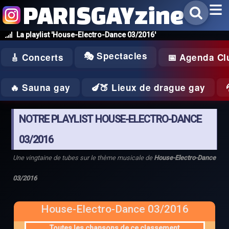
PARISGAYzine
La playlist 'House-Electro-Dance 03/2016'
🎭 Spectacles
🎸 Concerts
📅 Agenda Cl
🔥 Sauna gay
🍆🍑 Lieux de drague gay
NOTRE PLAYLIST HOUSE-ELECTRO-DANCE
03/2016
Une vingtaine de tubes sur le thème musicale de
House-Electro-Dance
03/2016
House-Electro-Dance 03/2016
Toutes les chansons de ce classement