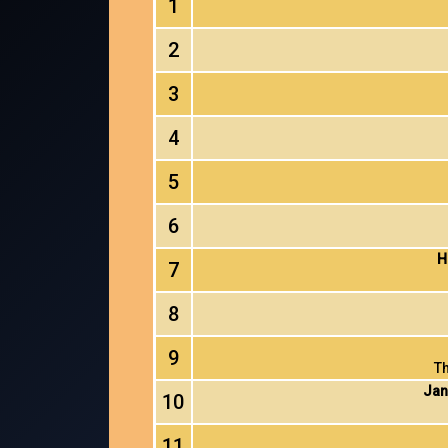
1
2
3
4
5
6
H
7
8
9
T
Jan
10
11