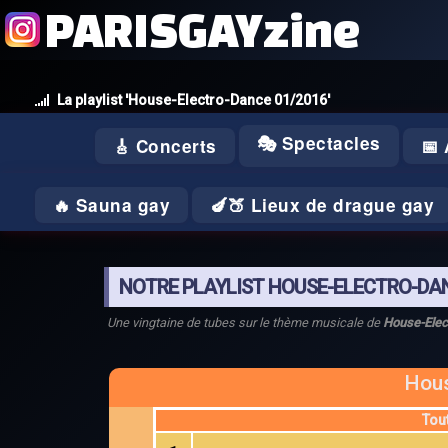
PARISGAYzine
La playlist 'House-Electro-Dance 01/2016'
🎭 Spectacles
🎸 Concerts
📅
🔥 Sauna gay
🍆🍑 Lieux de drague gay
NOTRE PLAYLIST HOUSE-ELECTRO-DAN
Une vingtaine de tubes sur le thème musicale de
House-Elec
Hous
Tou