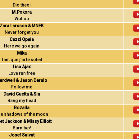
Dio theoi
M.Pokora
Wohoo
Zara Larsson & MNEK
Never forget you
Cazzi Opeia
Here we go again
Mika
Tant que j’ai le soleil
Lisa Ajax
Love run free
ardwell & Jason Derulo
Follow me
David Guetta & Sia
Bang my head
Rozalla
he shadows of the moon
et Jackson & Missy Elliott
Burnitup!
Josef Salvat