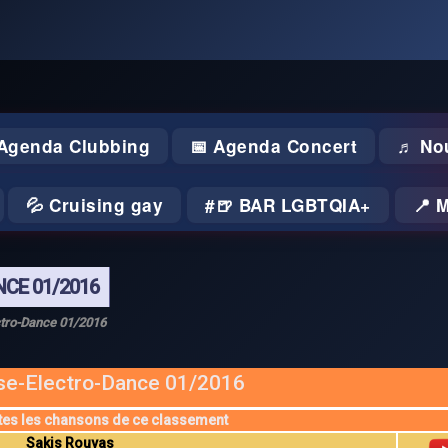
 Agenda Clubbing
📅 Agenda Concert
♬ No
💦 Cruising gay
🍺 BAR LGBTQIA+
📍 
CE 01/2016
tro-Dance 01/2016
e-Electro-Dance 01/2016
tes les chansons de ce classement
Sakis Rouvas