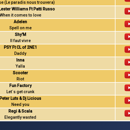
e (Le paradis nous trouvera)
Lester Williams Ft Patti Russo
When it comes to love
Adelen
Spell on me
Shy'M
Il faut vivre
PSY Ft CL of 2NE1
Daddy
Inna
Yalla
Scooter
Riot
Fun Factory
Let´s get crunk
Peter Luts & Dj Licious
Need you
Regi & Scala
Elegantly wasted