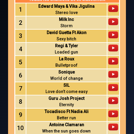
Edward Maya & Vika Jigulina
1
Stereo love
Milk Inc
2
Storm
David Guetta Ft Akon
3
Sexy bitch
Regi & Tyler
4
Loaded gun
La Roux
5
Bulletproof
Sonique
6
World of change
SIL
7
Love don’t come easy
Guru Josh Project
8
Eternity
Tocadisco Ft Nadia Ali
9
Better run
Antoine Clamaran
10
When the sun goes down