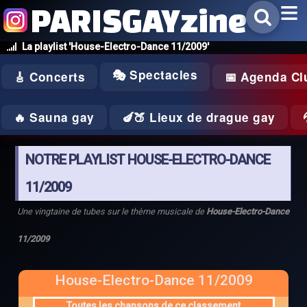
PARISGAYzine
La playlist 'House-Electro-Dance 11/2009'
🎭 Spectacles
🎸 Concerts
📅 Agenda Cl
🔥 Sauna gay
🍆🍑 Lieux de drague gay
NOTRE PLAYLIST HOUSE-ELECTRO-DANCE
11/2009
Une vingtaine de tubes sur le thème musicale de
House-Electro-Dance
11/2009
House-Electro-Dance 11/2009
Toutes les chansons de ce classement