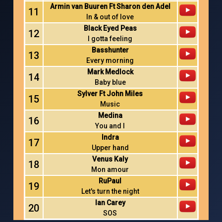
Armin van Buuren Ft Sharon den Adel
11
In & out of love
Black Eyed Peas
12
I gotta feeling
Basshunter
13
Every morning
Mark Medlock
14
Baby blue
Sylver Ft John Miles
15
Music
Medina
16
You and I
Indra
17
Upper hand
Venus Kaly
18
Mon amour
RuPaul
19
Let's turn the night
Ian Carey
20
SOS