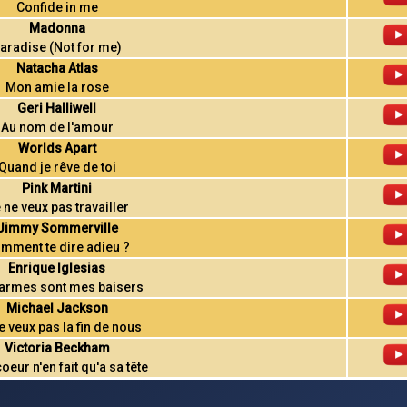
Confide in me
Madonna
aradise (Not for me)
Natacha Atlas
Mon amie la rose
Geri Halliwell
Au nom de l'amour
Worlds Apart
Quand je rêve de toi
Pink Martini
 ne veux pas travailler
Jimmy Sommerville
mment te dire adieu ?
Enrique Iglesias
larmes sont mes baisers
Michael Jackson
e veux pas la fin de nous
Victoria Beckham
oeur n'en fait qu'a sa tête