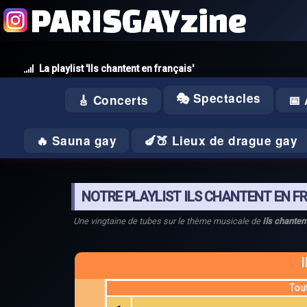
PARISGAYzine
La playlist 'Ils chantent en français'
🎭 Spectacles
🎸 Concerts
📅
🔥 Sauna gay
🍆🍑 Lieux de drague gay
NOTRE PLAYLIST ILS CHANTENT EN F
Une vingtaine de tubes sur le thème musicale de
Ils chanten
Tou