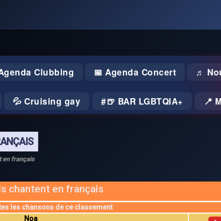
 Agenda Clubbing
📅 Agenda Concert
♬ No
💦 Cruising gay
🍺 BAR LGBTQIA+
📍 
RANÇAIS
t en français
Ils chantent en français
tes les chansons de ce classement
Noa