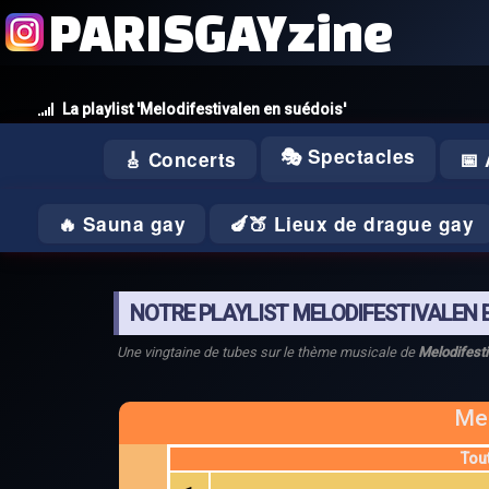
PARISGAYzine
La playlist 'Melodifestivalen en suédois'
🎭 Spectacles
🎸 Concerts
📅
🔥 Sauna gay
🍆🍑 Lieux de drague gay
NOTRE PLAYLIST MELODIFESTIVALEN 
Une vingtaine de tubes sur le thème musicale de
Melodifesti
Mel
Tou