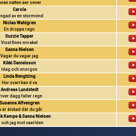
nnan natten aer oever
Carola
ngad av en stormvind
Niclas Wahlgren
En droppe regn
Suzzie Tapper
Visst finns mirakel
Sanna Nielsen
Vagar du vagar jag
Kikki Danielsson
Idag och imorgon
Linda Bengtzing
Hur svart kan d va
Andreas Lundstedt
river dagg faller regn
Susanne Alfvengren
u är älskad där du går
ik Kempe & Sanna Nielsen
 och jag mot vaerlden