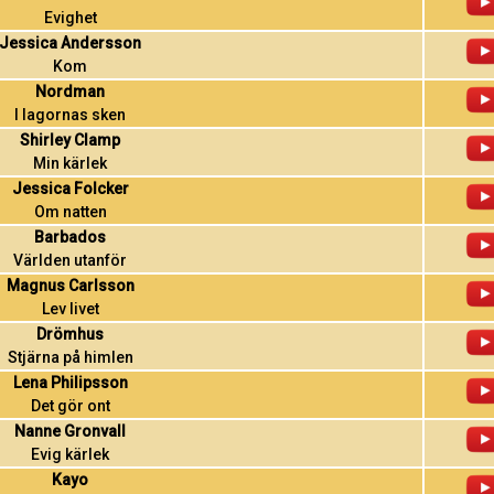
Evighet
Jessica Andersson
Kom
Nordman
I lagornas sken
Shirley Clamp
Min kärlek
Jessica Folcker
Om natten
Barbados
Världen utanför
Magnus Carlsson
Lev livet
Drömhus
Stjärna på himlen
Lena Philipsson
Det gör ont
Nanne Gronvall
Evig kärlek
Kayo