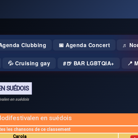
 Agenda Clubbing
📅 Agenda Concert
♬ No
💦 Cruising gay
🍺 BAR LGBTQIA+
📍 
EN SUÉDOIS
valen en suédois
odifestivalen en suédois
tes les chansons de ce classement
Carola