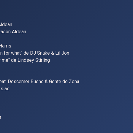
 Aldean
 Jason Aldean
Harris
wn for what" de DJ Snake & Lil Jon
 me" de Lindsey Stirling
as feat. Descemer Bueno & Gente de Zona
esias
s