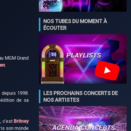
NOS TUBES DU MOMENT À
ÉCOUTER
e au MGM Grand
gen
.
LES PROCHAINS CONCERTS DE
s depuis 1998.
NOS ARTISTES
éédition de sa
, c’est
Britney
ris son monde