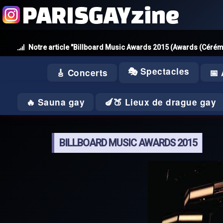
PARISGAYzine
Notre article "Billboard Music Awards 2015 (Awards (Céré
🎭 Spectacles
🎸 Concerts
📅
🔥 Sauna gay
🍆🍑 Lieux de drague gay
BILLBOARD MUSIC AWARDS 2015