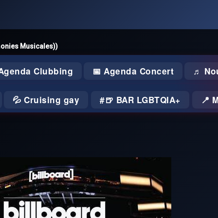
monies Musicales))
 Agenda Clubbing
📅 Agenda Concert
♬ No
💦 Cruising gay
🍺 BAR LGBTQIA+
📍 