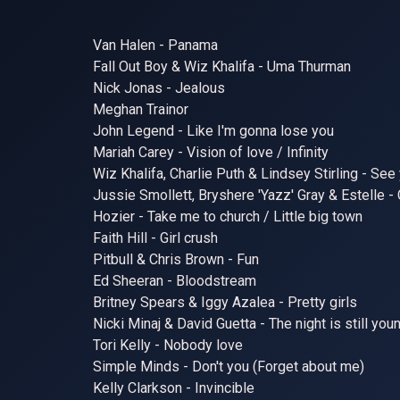
Van Halen - Panama
Fall Out Boy & Wiz Khalifa - Uma Thurman
Nick Jonas - Jealous
Meghan Trainor
John Legend - Like I'm gonna lose you
Mariah Carey - Vision of love / Infinity
Wiz Khalifa, Charlie Puth & Lindsey Stirling - See
Jussie Smollett, Bryshere 'Yazz' Gray & Estelle - 
Hozier - Take me to church / Little big town
Faith Hill - Girl crush
Pitbull & Chris Brown - Fun
Ed Sheeran - Bloodstream
Britney Spears & Iggy Azalea - Pretty girls
Nicki Minaj & David Guetta - The night is still y
Tori Kelly - Nobody love
Simple Minds - Don't you (Forget about me)
Kelly Clarkson - Invincible