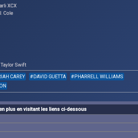
harli XCX
J. Cole
Taylor Swift
IAH CAREY
DAVID GUETTA
PHARRELL WILLIAMS
ION
n plus en visitant les liens ci-dessous