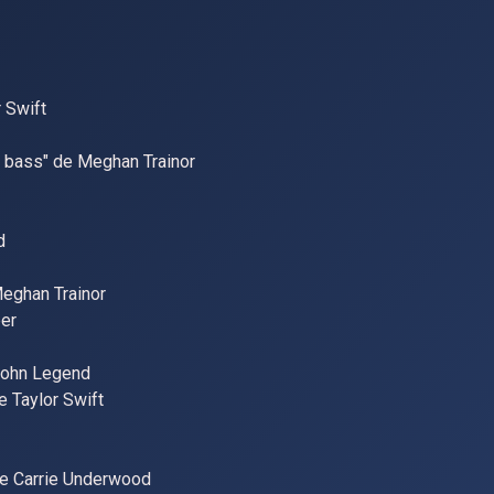
r Swift
at bass" de Meghan Trainor
d
 Meghan Trainor
ber
 John Legend
de Taylor Swift
 de Carrie Underwood