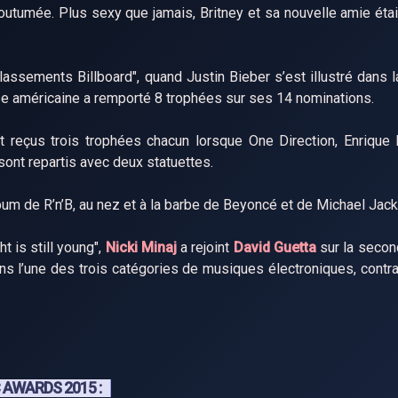
utumée. Plus sexy que jamais, Britney et sa nouvelle amie éta
lassements Billboard", quand Justin Bieber s’est illustré dans l
se américaine a remporté 8 trophées sur ses 14 nominations.
t reçus trois trophées chacun lorsque One Direction, Enrique 
ont repartis avec deux statuettes.
bum de R’n’B, au nez et à la barbe de Beyoncé et de Michael Jac
t is still young",
Nicki Minaj
a rejoint
David Guetta
sur la secon
s l’une des trois catégories de musiques électroniques, contr
AWARDS 2015 :