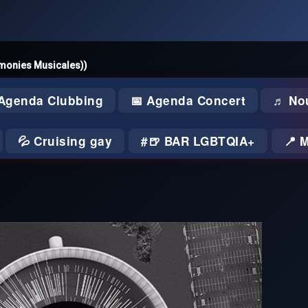
émonies Musicales))
 Agenda Clubbing
📅 Agenda Concert
♬ No
💦 Cruising gay
🍺 BAR LGBTQIA+
📍 