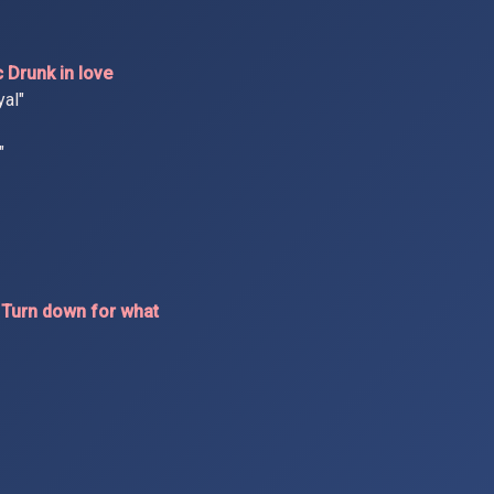
 Drunk in love
yal"
"
c Turn down for what