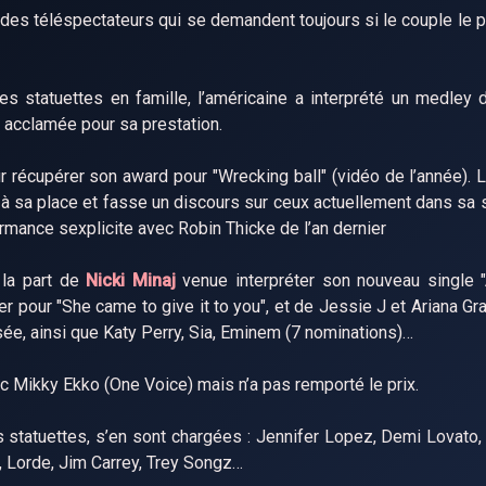
es téléspectateurs qui se demandent toujours si le couple le pl
 statuettes en famille, l’américaine a interprété un medley
é acclamée pour sa prestation.
ur récupérer son award pour "Wrecking ball" (vidéo de l’année). 
 à sa place et fasse un discours sur ceux actuellement dans sa s
ormance sexplicite avec Robin Thicke de l’an dernier
 la part de
Nicki Minaj
venue interpréter son nouveau single 
 pour "She came to give it to you", et de Jessie J et Ariana Gr
ée, ainsi que Katy Perry, Sia, Eminem (7 nominations)…
 Mikky Ekko (One Voice) mais n’a pas remporté le prix.
s statuettes, s’en sont chargées : Jennifer Lopez, Demi Lovato,
 Lorde, Jim Carrey, Trey Songz…