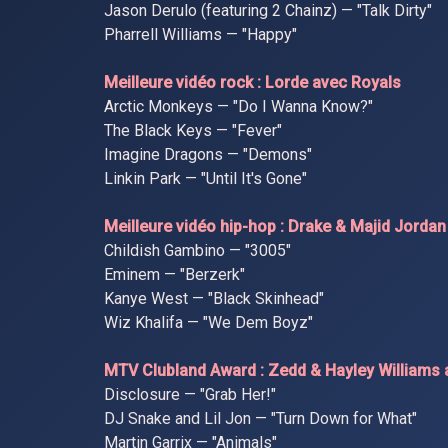
Jason Derulo (featuring 2 Chainz) — "Talk Dirty"
Pharrell Williams — "Happy"
Meilleure vidéo rock : Lorde avec Royals
Arctic Monkeys — "Do I Wanna Know?"
The Black Keys — "Fever"
Imagine Dragons — "Demons"
Linkin Park — "Until It's Gone"
Meilleure vidéo hip-hop : Drake & Majid Jorda
Childish Gambino — "3005"
Eminem — "Berzerk"
Kanye West — "Black Skinhead"
Wiz Khalifa — "We Dem Boyz"
MTV Clubland Award : Zedd & Hayley Williams a
Disclosure — "Grab Her!"
DJ Snake and Lil Jon — "Turn Down for What"
Martin Garrix — "Animals"