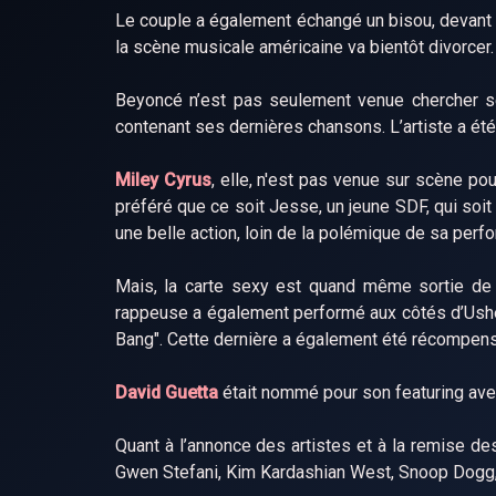
Le couple a également échangé un bisou, devant d
la scène musicale américaine va bientôt divorcer.
Beyoncé n’est pas seulement venue chercher ses
contenant ses dernières chansons. L’artiste a ét
Miley Cyrus
, elle, n'est pas venue sur scène po
préféré que ce soit Jesse, un jeune SDF, qui soit
une belle action, loin de la polémique de sa perf
Mais, la carte sexy est quand même sortie de
rappeuse a également performé aux côtés d’Usher
Bang". Cette dernière a également été récompens
David Guetta
était nommé pour son featuring avec
Quant à l’annonce des artistes et à la remise de
Gwen Stefani, Kim Kardashian West, Snoop Dogg,