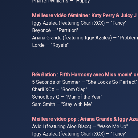
Pharrell Williams — "Happy"
Meilleure vidéo féminine : Katy Perry & Juicy 
Iggy Azalea (featuring Charli XCX) — "Fancy"
Beyoncé — "Partition"
Ariana Grande (featuring Iggy Azalea) — "Problem
Lorde — "Royals"
Révélation : Fifth Harmony avec Miss movin' o
5 Seconds of Summer — "She Looks So Perfect"
Charli XCX — "Boom Clap"
Schoolboy Q — "Man of the Year"
Sam Smith — "Stay with Me"
Meilleure video pop : Ariana Grande & Iggy Az
Avicii (featuring Aloe Blacc) — "Wake Me Up"
Iggy Azalea (featuring Charli XCX) — "Fancy"