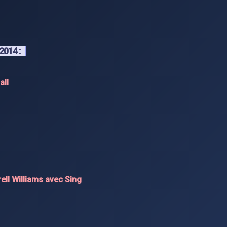
014 :
all
ell Williams avec Sing