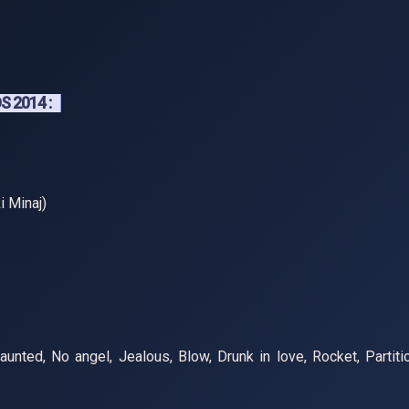
 2014 :
i Minaj)
nted, No angel, Jealous, Blow, Drunk in love, Rocket, Partiti