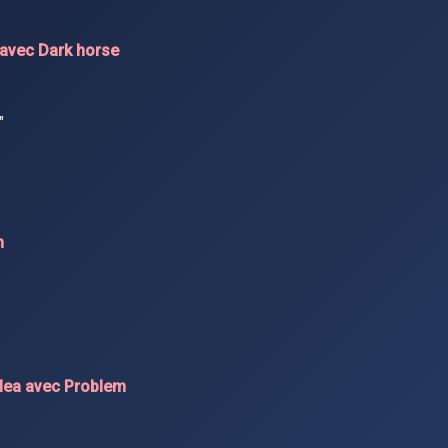
J avec Dark horse
"
n
alea avec Problem