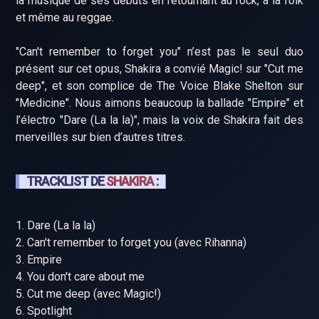
la musique de ses débuts en retournant au rock, à la folk
et même au reggae.
"Can't remember to forget you" n’est pas le seul duo
présent sur cet opus, Shakira a convié Magic! sur "Cut me
deep", et son complice de The Voice Blake Shelton sur
"Medicine". Nous aimons beaucoup la ballade "Empire" et
l’électro "Dare (La la la)", mais la voix de Shakira fait des
merveilles sur bien d’autres titres.
TRACKLIST DE
SHAKIRA
:
1. Dare (La la la)
2. Can't remember to forget you (avec Rihanna)
3. Empire
4. You don't care about me
5. Cut me deep (avec Magic!)
6. Spotlight