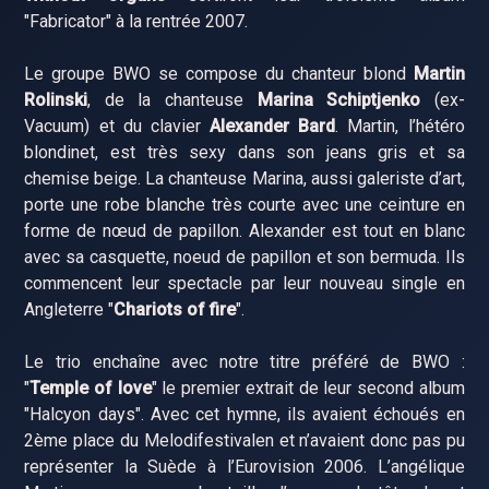
"Fabricator" à la rentrée 2007.
Le groupe BWO se compose du chanteur blond
Martin
Rolinski
, de la chanteuse
Marina Schiptjenko
(ex-
Vacuum) et du clavier
Alexander Bard
. Martin, l’hétéro
blondinet, est très sexy dans son jeans gris et sa
chemise beige. La chanteuse Marina, aussi galeriste d’art,
porte une robe blanche très courte avec une ceinture en
forme de nœud de papillon. Alexander est tout en blanc
avec sa casquette, noeud de papillon et son bermuda. Ils
commencent leur spectacle par leur nouveau single en
Angleterre "
Chariots of fire
".
Le trio enchaîne avec notre titre préféré de BWO :
"
Temple of love
" le premier extrait de leur second album
"Halcyon days". Avec cet hymne, ils avaient échoués en
2ème place du Melodifestivalen et n’avaient donc pas pu
représenter la Suède à l’Eurovision 2006. L’angélique