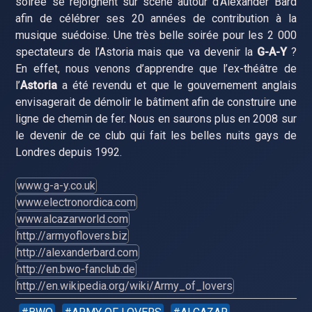
soirée se rejoignent sur scène autour d’Alexander Bard
afin de célébrer ses 20 années de contribution à la
musique suédoise. Une très belle soirée pour les 2 000
spectateurs de l’Astoria mais que va devenir la
G-A-Y
?
En effet, nous venons d’apprendre que l’ex-théâtre de
l’
Astoria
a été revendu et que le gouvernement anglais
envisagerait de démolir le bâtiment afin de construire une
ligne de chemin de fer. Nous en saurons plus en 2008 sur
le devenir de ce club qui fait les belles nuits gays de
Londres depuis 1992.
www.g-a-y.co.uk
www.electronordica.com
www.alcazarworld.com
http://armyoflovers.biz
http://alexanderbard.com
http://en.bwo-fanclub.de
http://en.wikipedia.org/wiki/Army_of_lovers