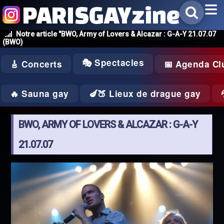
PARISGAYzine
Notre article "BWO, Army of Lovers & Alcazar : G-A-Y 21.07.07
(BWO)
🎭 Spectacles
🎸 Concerts
📅 Agenda Cl
🔥 Sauna gay
🍆🍑 Lieux de drague gay
BWO, ARMY OF LOVERS & ALCAZAR : G-A-Y
21.07.07