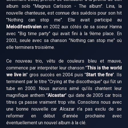
album solo "Magnus Carlsson - The album". Lina, la
nouvelle chanteuse, est connue des suédois pour son hit
"Nothing can stop me". Elle avait participé au
Melodifestivalen
en 2002 aux côtés de sa soeur Hanna
avec "Big time party" qui avait fini à la 9ème place. En
2003, seule avec sa chanson "Nothing can stop me" où
elle terminera troisième.
Ce nouveau trio, vêtu de couleurs bleu et mauve,
commence par interpréter leur chanson "
This is the world
we live in
" gros succès en 2004 puis "
Start the fire
". Ils
terminent par le titre "Crying at the discotheque" qui fût un
tube en 2000. Nous aurions aimé qu’ils chantent leur
magnifique anthem "
Alcastar
" qui date de 2005 car trois
titres ça passe vraiment trop vite. Consolons nous avec
une bonne nouvelle car Alcazar n’a pas exclu de se
reformer en début d’année prochaine avec
éventuellement un nouvel album à la clé.