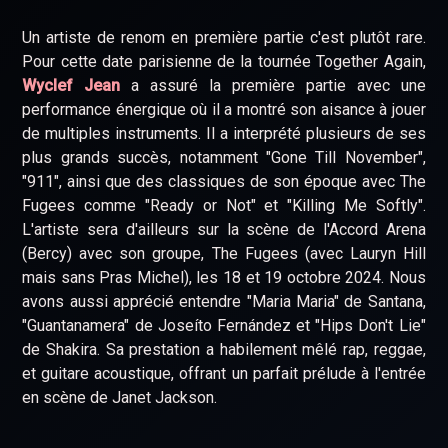
Un artiste de renom en première partie c'est plutôt rare.
Pour cette date parisienne de la tournée Together Again,
Wyclef Jean
a assuré la première partie avec une
performance énergique où il a montré son aisance à jouer
de multiples instruments. Il a interprété plusieurs de ses
plus grands succès, notamment "Gone Till November",
"911", ainsi que des classiques de son époque avec The
Fugees comme "Ready or Not" et "Killing Me Softly".
L'artiste sera d'ailleurs sur la scène de l'Accord Arena
(Bercy) avec son groupe, The Fugees (avec Lauryn Hill
mais sans Pras Michel), les 18 et 19 octobre 2024. Nous
avons aussi apprécié entendre "Maria Maria" de Santana,
"Guantanamera" de Joseíto Fernández et "Hips Don't Lie"
de Shakira. Sa prestation a habilement mêlé rap, reggae,
et guitare acoustique, offrant un parfait prélude à l'entrée
en scène de Janet Jackson.