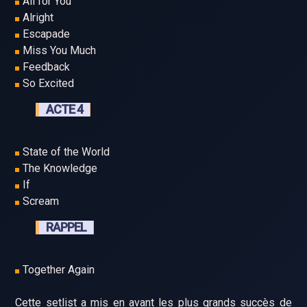
All for You
Alright
Escapade
Miss You Much
Feedback
So Excited
ACTE 4
State of the World
The Knowledge
If
Scream
RAPPEL
Together Again
Cette setlist a mis en avant les plus grands succès de