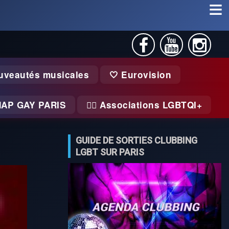
uveautés musicales
🤍 Eurovision
MAP GAY PARIS
🏃‍♂️ Associations LGBTQI+
GUIDE DE SORTIES CLUBBING
LGBT SUR PARIS