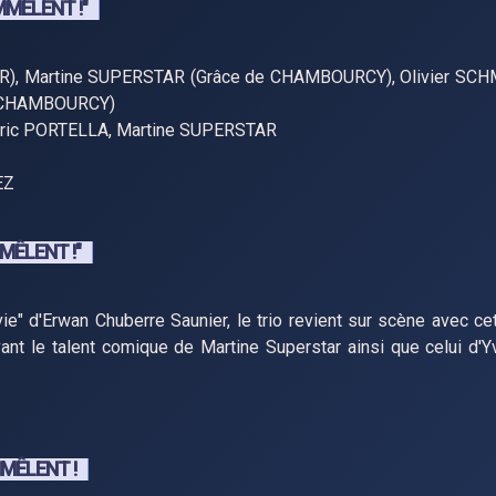
MMÊLENT !"
ER), Martine SUPERSTAR (Grâce de CHAMBOURCY), Olivier SC
E CHAMBOURCY)
édric PORTELLA, Martine SUPERSTAR
EZ
MÊLENT !"
ie" d'Erwan Chuberre Saunier, le trio revient sur scène avec cet
nt le talent comique de Martine Superstar ainsi que celui d'Yv
MÊLENT !