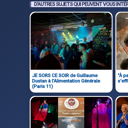
D'AUTRES SUJETS QUI PEUVENT VOUS INTÉ
JE SORS CE SOIR de Guillaume
"À pa
Dustan à l'Alimentation Générale
s'ef
(Paris 11)