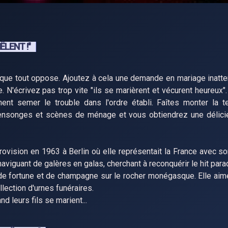
ÊLENT !"
que tout oppose. Ajoutez à cela une demande en mariage inatt
e. N'écrivez pas trop vite "ils se marièrent et vécurent heureux
nent semer le trouble dans l'ordre établi. Faîtes monter la 
ensonges et scènes de ménage et vous obtiendrez une délic
ovision en 1963 à Berlin où elle représentait la France avec so
naviguant de galères en galas, cherchant à reconquérir le hit para
e fortune et de champagne sur le rocher monégasque. Elle ai
llection d'urnes funéraires.
nd leurs fils se marient...