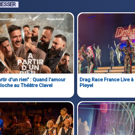
RESSER
rtir d'un rien" : Quand l'amour
Drag Race France Live à 
filoche au Théâtre Clavel
Pleyel