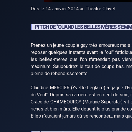
Dès le 14 Janvier 2014 au Théâtre Clavel
PITCH DE "QUAND LES BELLES MÈRES S'EMM
Prenez un jeune couple gay très amoureux mais 
reposer quelques instants avant le "oui" fatidiqu
les belles-mères que l'on n'attendait pas vien
maximum. Saupoudrez le tout de coups bas, m
pleine de rebondissements.
Claudine MERCIER (Yvette Leglaire) a gagné l'Eur
du Vent". Depuis sa carrière est en dent de scie, 
Grâce de CHAMBOURCY (Martine Superstar) vit d
riches et bien mûrs. Elle détient le plus grande co
Elles n'auraient jamais dû se rencontrer... mais qua