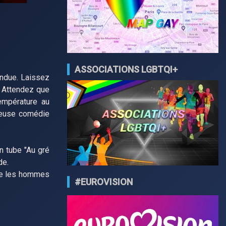
ASSOCIATIONS LGBTQI+
endue. Laissez
". Attendez que
température au
ieuse comédie
n tube "Au gré
de.
me les hommes
#EUROVISION