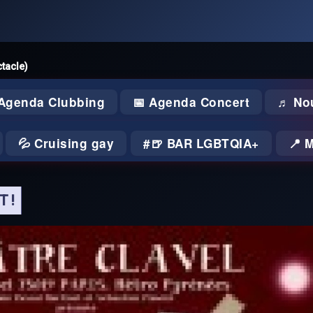
ctacle)
 Agenda Clubbing
📅 Agenda Concert
♬ No
💦 Cruising gay
🍺 BAR LGBTQIA+
📍 
 !