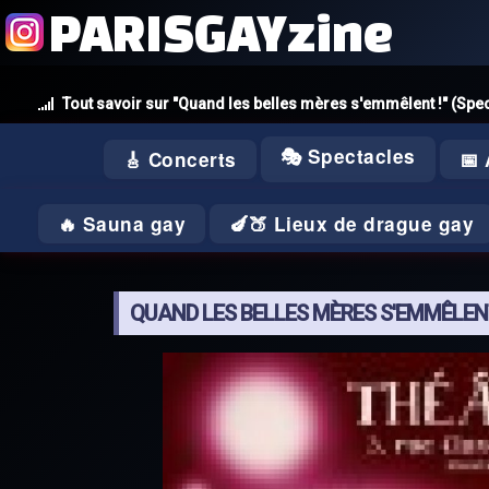
PARISGAYzine
Tout savoir sur "Quand les belles mères s'emmêlent !" (Spe
🎭 Spectacles
🎸 Concerts
📅
🔥 Sauna gay
🍆🍑 Lieux de drague gay
QUAND LES BELLES MÈRES S'EMMÊLENT