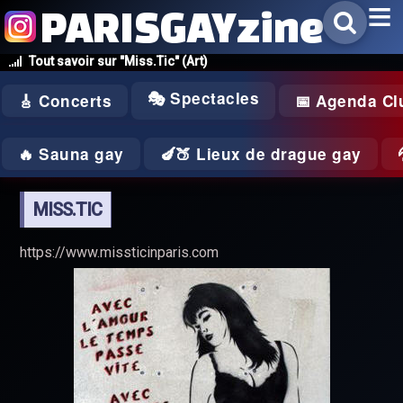
PARISGAYzine
Tout savoir sur "Miss.Tic" (Art)
🎭 Spectacles
🎸 Concerts
📅 Agenda Cl
🔥 Sauna gay
🍆🍑 Lieux de drague gay
MISS.TIC
https://www.missticinparis.com