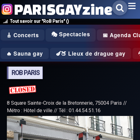
PARISGAYzine
Tout savoir sur "RoB Paris" ()
🎭 Spectacles
🎸 Concerts
📅 Agenda Cl
🔥 Sauna gay
🍆🍑 Lieux de drague gay
ROB PARIS
8 Square Sainte-Croix de la Bretonnerie, 75004 Paris //
Métro : Hôtel de ville // Tél : 01.44.54.51.16