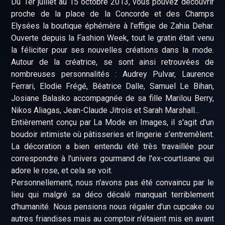
Du 1er juillet au 15 octobre 2013, vous pouvez découvrir
proche de la place de la Concorde et des Champs
Elysées la boutique éphémère à l'effigie de Zahia Dehar.
Ouverte depuis la Fashion Week, tout le gratin était venu
la féliciter pour ses nouvelles créations dans la mode.
Autour de la créatrice, se sont ainsi retrouvées de
nombreuses personnalités : Audrey Pulvar, Laurence
Ferrari, Elodie Frégé, Béatrice Dalle, Samuel Le Bihan,
Josiane Balasko accompagnée de sa fille Marilou Berry,
Nikos Aliagas, Jean-Claude Jitrois et Sarah Marshall...
Entièrement conçu par La Mode en Images, il s'agit d'un
boudoir intimiste où pâtisseries et lingerie s’entremêlent.
La décoration a bien entendu été très travaillée pour
correspondre à l'univers gourmand de l'ex-courtisane qui
adore le rose, et cela se voit.
Personnellement, nous n'avons pas été convaincu par le
lieu qui malgré sa déco décalé manquait terriblement
d'humanité. Nous pensions nous régaler d'un cupcake ou
autres friandises mais au comptoir n'étaient mis en avant