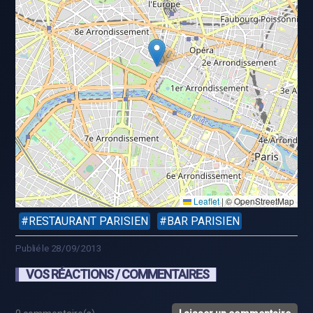
Leaflet
|
© OpenStreetMap
RESTAURANT PARISIEN
BAR PARISIEN
Publié le 28/09/2013
VOS RÉACTIONS / COMMENTAIRES