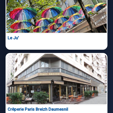
Le Ju'
Crêperie Paris Breizh Daumesnil