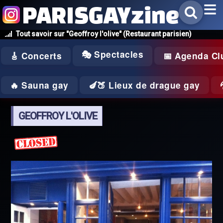
PARISGAYzine
Tout savoir sur "Geoffroy l'olive" (Restaurant parisien)
🎭 Spectacles
🎸 Concerts
📅 Agenda Cl
🔥 Sauna gay
🍆🍑 Lieux de drague gay
GEOFFROY L'OLIVE