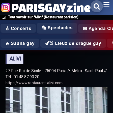
PARISGAYzine
Tout savoir sur "Alivi" (Restaurant parisien)
🎭 Spectacles
🎸 Concerts
📅 Agenda Cl
🔥 Sauna gay
🍆🍑 Lieux de drague gay
ALIVI
27 Rue Roi de Sicile - 75004 Paris // Métro : Saint-Paul //
Tél : 01.48.87.90.20
https://www.restaurant-alivi.com