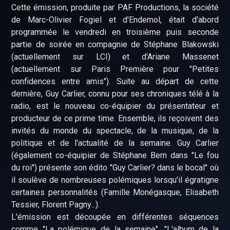
Cette émission, produite par PAF Productions, la société
de Marc-Olivier Fogiel et d'Endemol, était d'abord
programmée le vendredi en troisième puis seconde
partie de soirée en compagnie de Stéphane Blakowski
(actuellement sur LCI) et d'Ariane Massenet
(actuellement sur Paris Première pour "Petites
confidences entre amis"). Suite au départ de cette
dernière, Guy Carlier, connu pour ses chroniques télé à la
radio, est le nouveau co-équipier du présentateur et
producteur de ce prime time. Ensemble, ils reçoivent des
invités du monde du spectacle, de la musique, de la
politique et de l'actualité de la semaine. Guy Carlier
(également co-équipier de Stéphane Bern dans "Le fou
du roi") présente son édito "Guy Carlier? dans le bocal" où
il soulève de nombreuses polémiques lorsqu'il égratigne
certaines personnalités (Famille Monégasque, Elisabeth
Tessier, Florent Pagny...).
L'émission est découpée en différentes séquences
comme "La polémique de la semaine", "L'album de la