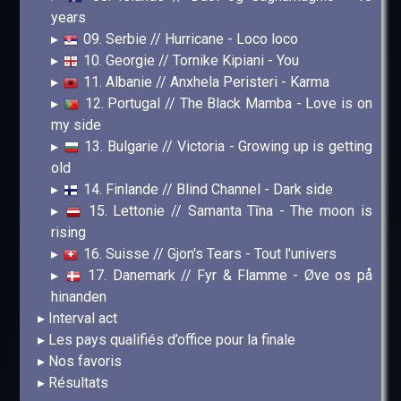
years
09. Serbie // Hurricane - Loco loco
10. Georgie // Tornike Kipiani - You
11. Albanie // Anxhela Peristeri - Karma
12. Portugal // The Black Mamba - Love is on
my side
13. Bulgarie // Victoria - Growing up is getting
old
14. Finlande // Blind Channel - Dark side
15. Lettonie // Samanta Tīna - The moon is
rising
16. Suisse // Gjon's Tears - Tout l'univers
17. Danemark // Fyr & Flamme - Øve os på
hinanden
Interval act
Les pays qualifiés d’office pour la finale
Nos favoris
Résultats