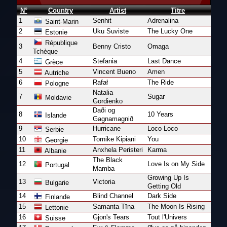
N°
Country
Artist
Titre
1
Senhit
Adrenalina
Saint-Marin
2
Uku Suviste
The Lucky One
Estonie
République
3
Benny Cristo
Omaga
Tchèque
4
Stefania
Last Dance
Grèce
5
Vincent Bueno
Amen
Autriche
6
Rafał
The Ride
Pologne
Natalia
7
Sugar
Moldavie
Gordienko
Daði og
8
10 Years
Islande
Gagnamagnið
9
Hurricane
Loco Loco
Serbie
10
Tornike Kipiani
You
Georgie
11
Anxhela Peristeri
Karma
Albanie
The Black
12
Love Is on My Side
Portugal
Mamba
Growing Up Is
13
Victoria
Bulgarie
Getting Old
14
Blind Channel
Dark Side
Finlande
15
Samanta Tīna
The Moon Is Rising
Lettonie
16
Gjon's Tears
Tout l'Univers
Suisse