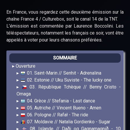
En France, vous regardez cette deuxième émission sur la
chaîne France 4 / Culturebox, soit le canal 14 de la TNT.
L’émission est commentée par Laurence Boccolini. Les
téléspectateurs, notamment les français ce soir, vont être
appelés à voter pour leurs chansons préférées.
SOMMAIRE
Ouverture
01. Saint-Marin // Senhit - Adrenalina
02. Estonie // Uku Suviste - The lucky one
03. République Tchèque // Benny Cristo -
Omaga
04. Grèce // Stefania - Last dance
05. Autriche // Vincent Bueno - Amen
06. Pologne // Rafał - The ride
07. Moldavie // Natalia Gordienko - Sugar
08. Islande // Daði og Gagnamagnið - 10