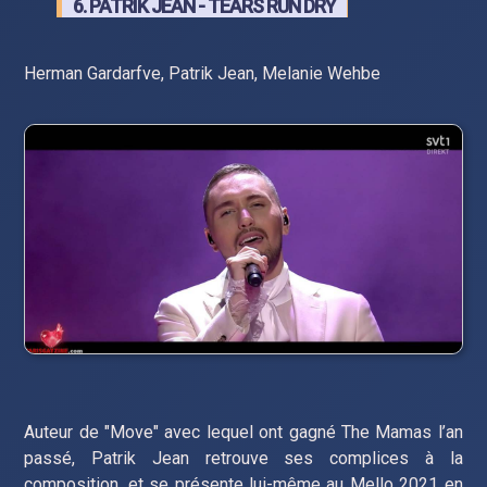
6. PATRIK JEAN - TEARS RUN DRY
Herman Gardarfve, Patrik Jean, Melanie Wehbe
Auteur de "Move" avec lequel ont gagné The Mamas l’an
passé, Patrik Jean retrouve ses complices à la
composition, et se présente lui-même au Mello 2021 en