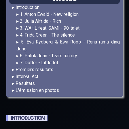
Introduction
1. Anton Ewald - New religion
2. Julia Alfrida - Rich
3. WAHL feat. SAMI - 90-talet
4. Frida Green - The silence
5. Eva Rydberg & Ewa Roos - Rena rama ding
dong
6. Patrik Jean - Tears run dry
7. Dotter - Little tot
Premiers résultats
Interval Act
Résultats
L'émission en photos
INTRODUCTION