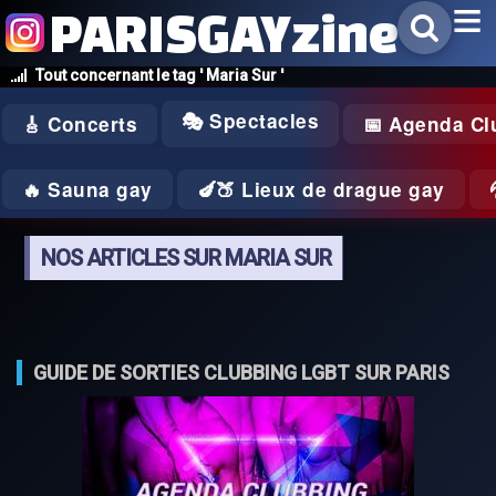
PARISGAYzine
Tout concernant le tag ' Maria Sur '
🎭 Spectacles
🎸 Concerts
📅 Agenda Cl
🔥 Sauna gay
🍆🍑 Lieux de drague gay
NOS ARTICLES SUR MARIA SUR
GUIDE DE SORTIES CLUBBING LGBT SUR PARIS