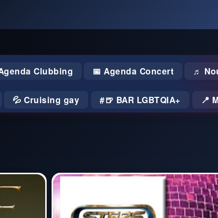
 Agenda Clubbing
📅 Agenda Concert
♬ No
💦 Cruising gay
🍺 BAR LGBTQIA+
📍 