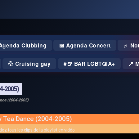
 Agenda Clubbing
📅 Agenda Concert
♬ No
💦 Cruising gay
🍺 BAR LGBTQIA+
📍 
4-2005)
nce (2004-2005)
y Tea Dance (2004-2005)
ez tous les clips de la playlist en vidéo