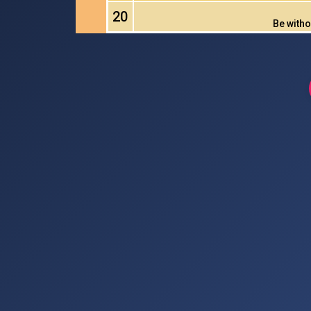
20
Be witho