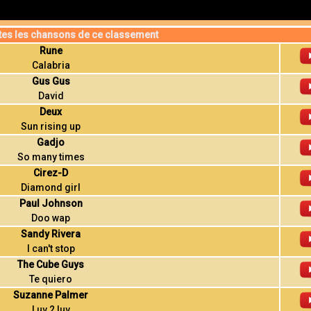
tes les chansons de ce classement
Rune
Calabria
Gus Gus
David
Deux
Sun rising up
Gadjo
So many times
Cirez-D
Diamond girl
Paul Johnson
Doo wap
Sandy Rivera
I can't stop
The Cube Guys
Te quiero
Suzanne Palmer
Luv 2 luv