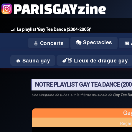
PARISGAYzine
La playlist 'Gay Tea Dance (2004-2005)'
🎭 Spectacles
🎸 Concerts
📅
🔥 Sauna gay
🍆🍑 Lieux de drague gay
NOTRE PLAYLIST GAY TEA DANCE (200
Une vingtaine de tubes sur le thème musicale de
Gay Tea Da
Ga
Regard