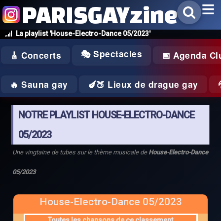
PARISGAYzine
La playlist 'House-Electro-Dance 05/2023'
🎭 Spectacles
🎸 Concerts
📅 Agenda Cl
🔥 Sauna gay
🍆🍑 Lieux de drague gay
NOTRE PLAYLIST HOUSE-ELECTRO-DANCE
05/2023
Une vingtaine de tubes sur le thème musicale de
House-Electro-Dance
05/2023
House-Electro-Dance 05/2023
Toutes les chansons de ce classement