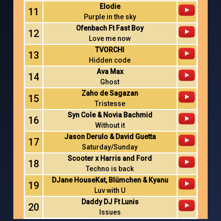
Elodie
11
Purple in the sky
Ofenbach Ft Fast Boy
12
Love me now
TVORCHI
13
Hidden code
Ava Max
14
Ghost
Zaho de Sagazan
15
Tristesse
Syn Cole & Novia Bachmid
16
Without it
Jason Derulo & David Guetta
17
Saturday/Sunday
Scooter x Harris and Ford
18
Techno is back
DJane HouseKat, Blümchen & Kyanu
19
Luv with U
Daddy DJ Ft Lunis
20
Issues