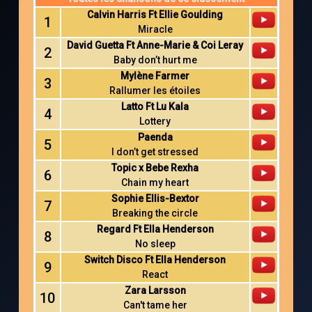
Calvin Harris Ft Ellie Goulding
1
Miracle
David Guetta Ft Anne-Marie & Coi Leray
2
Baby don’t hurt me
Mylène Farmer
3
Rallumer les étoiles
Latto Ft Lu Kala
4
Lottery
Paenda
5
I don’t get stressed
Topic x Bebe Rexha
6
Chain my heart
Sophie Ellis-Bextor
7
Breaking the circle
Regard Ft Ella Henderson
8
No sleep
Switch Disco Ft Ella Henderson
9
React
Zara Larsson
10
Can't tame her