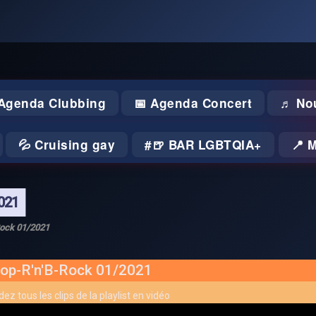
 Agenda Clubbing
📅 Agenda Concert
♬ No
💦 Cruising gay
🍺 BAR LGBTQIA+
📍 
021
Rock 01/2021
op-R'n'B-Rock 01/2021
ez tous les clips de la playlist en vidéo