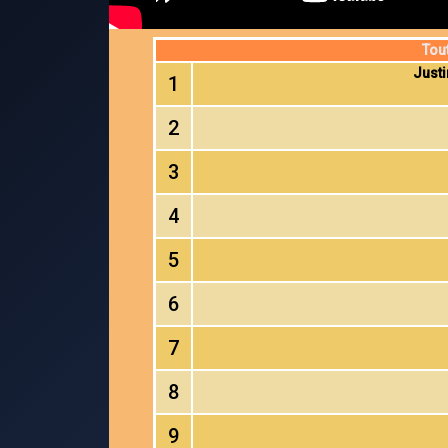
Tou
Justi
1
2
3
4
5
6
7
8
9