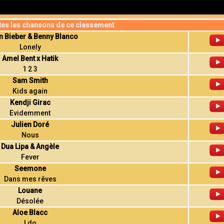
tes les chansons de ce classement
n Bieber & Benny Blanco
Lonely
Amel Bent x Hatik
1 2 3
Sam Smith
Kids again
Kendji Girac
Evidemment
Julien Doré
Nous
Dua Lipa & Angèle
Fever
Seemone
Dans mes rêves
Louane
Désolée
Aloe Blacc
I do