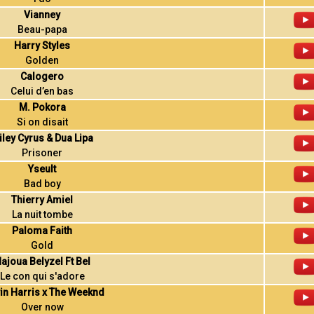
Vianney
Beau-papa
Harry Styles
Golden
Calogero
Celui d’en bas
M. Pokora
Si on disait
iley Cyrus & Dua Lipa
Prisoner
Yseult
Bad boy
Thierry Amiel
La nuit tombe
Paloma Faith
Gold
ajoua Belyzel Ft Bel
Le con qui s'adore
in Harris x The Weeknd
Over now