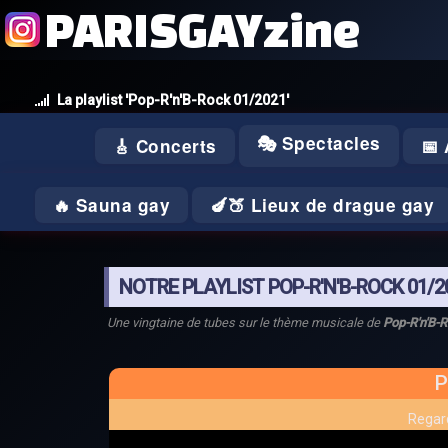
PARISGAYzine
La playlist 'Pop-R'n'B-Rock 01/2021'
🎭 Spectacles
🎸 Concerts
📅
🔥 Sauna gay
🍆🍑 Lieux de drague gay
NOTRE PLAYLIST POP-R'N'B-ROCK 01/2
Une vingtaine de tubes sur le thème musicale de
Pop-R'n'B-
P
Regard