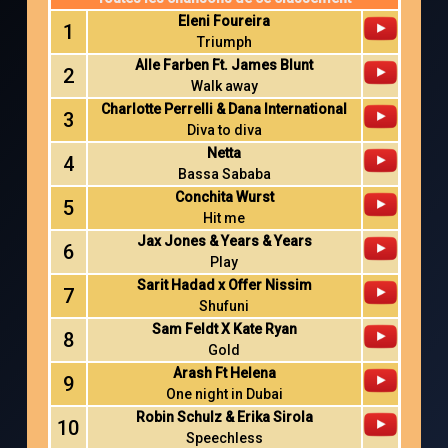
Eleni Foureira
1
Triumph
Alle Farben Ft. James Blunt
2
Walk away
Charlotte Perrelli & Dana International
3
Diva to diva
Netta
4
Bassa Sababa
Conchita Wurst
5
Hit me
Jax Jones & Years & Years
6
Play
Sarit Hadad x Offer Nissim
7
Shufuni
Sam Feldt X Kate Ryan
8
Gold
Arash Ft Helena
9
One night in Dubai
Robin Schulz & Erika Sirola
10
Speechless