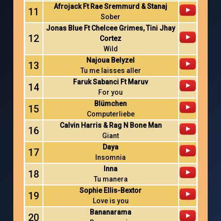
Afrojack Ft Rae Sremmurd & Stanaj
11
Sober
Jonas Blue Ft Chelcee Grimes, Tini Jhay
12
Cortez
Wild
Najoua Belyzel
13
Tu me laisses aller
Faruk Sabanci Ft Maruv
14
For you
Blümchen
15
Computerliebe
Calvin Harris & Rag N Bone Man
16
Giant
Daya
17
Insomnia
Inna
18
Tu manera
Sophie Ellis-Bextor
19
Love is you
Bananarama
20