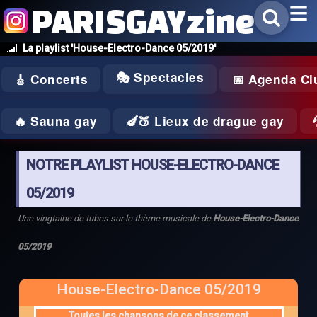
PARISGAYzine
La playlist 'House-Electro-Dance 05/2019'
🎭 Spectacles
🎸 Concerts
📅 Agenda Cl
🔥 Sauna gay
🍆🍑 Lieux de drague gay
NOTRE PLAYLIST HOUSE-ELECTRO-DANCE
05/2019
Une vingtaine de tubes sur le thème musicale de
House-Electro-Dance
05/2019
House-Electro-Dance 05/2019
Toutes les chansons de ce classement