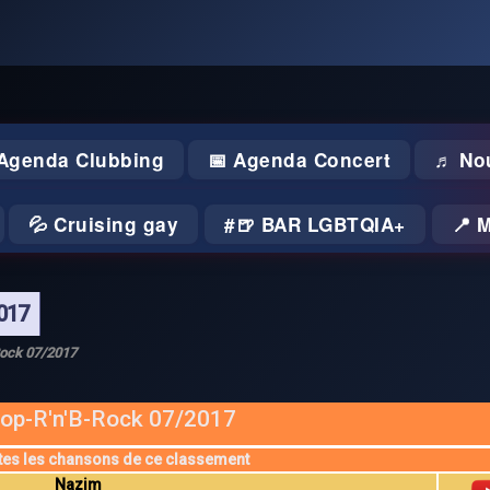
 Agenda Clubbing
📅 Agenda Concert
♬ No
💦 Cruising gay
🍺 BAR LGBTQIA+
📍 
017
Rock 07/2017
op-R'n'B-Rock 07/2017
tes les chansons de ce classement
Nazim