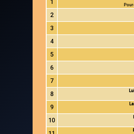
1
Pour
2
3
4
5
6
7
Lu
8
La
9
10
11