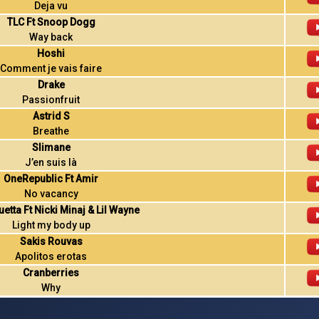
Deja vu
TLC Ft Snoop Dogg
Way back
Hoshi
Comment je vais faire
Drake
Passionfruit
Astrid S
Breathe
Slimane
J’en suis là
OneRepublic Ft Amir
No vacancy
etta Ft Nicki Minaj & Lil Wayne
Light my body up
Sakis Rouvas
Apolitos erotas
Cranberries
Why