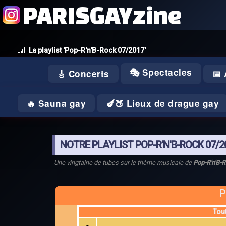
PARISGAYzine
La playlist 'Pop-R'n'B-Rock 07/2017'
🎭 Spectacles
🎸 Concerts
📅
🔥 Sauna gay
🍆🍑 Lieux de drague gay
NOTRE PLAYLIST POP-R'N'B-ROCK 07/2
Une vingtaine de tubes sur le thème musicale de
Pop-R'n'B-
P
Tou