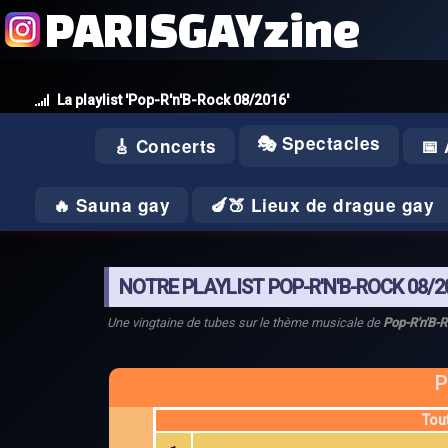
PARISGAYzine
La playlist 'Pop-R'n'B-Rock 08/2016'
🎭 Spectacles
🎸 Concerts
📅
🔥 Sauna gay
🍆🍑 Lieux de drague gay
NOTRE PLAYLIST POP-R'N'B-ROCK 08/2
Une vingtaine de tubes sur le thème musicale de
Pop-R'n'B-
P
Tou