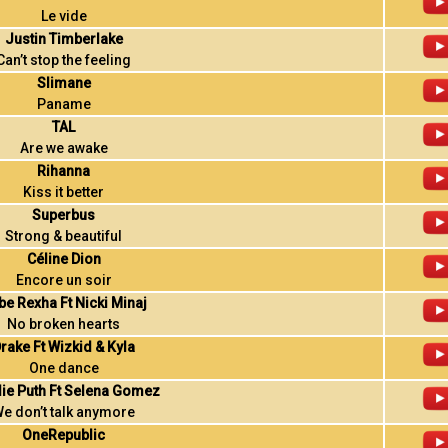
Le vide
Justin Timberlake
Can’t stop the feeling
Slimane
Paname
TAL
Are we awake
Rihanna
Kiss it better
Superbus
Strong & beautiful
Céline Dion
Encore un soir
be Rexha Ft Nicki Minaj
No broken hearts
rake Ft Wizkid & Kyla
One dance
lie Puth Ft Selena Gomez
e don’t talk anymore
OneRepublic