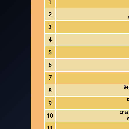
1
2
3
4
5
6
7
Be
8
D
9
Char
10
W
11