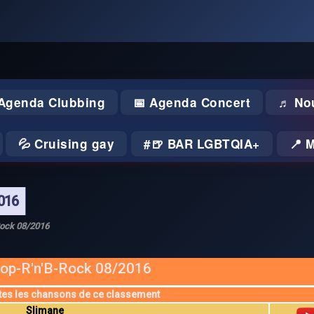
 Agenda Clubbing
📅 Agenda Concert
♬ No
💦 Cruising gay
🍺 BAR LGBTQIA+
📍 
016
Rock 08/2016
op-R'n'B-Rock 08/2016
tes les chansons de ce classement
Slimane