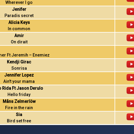
Wherever I go
Jenifer
Paradis secret
Alicia Keys
In common
Amir
On dirait
mer Ft Jeremih – Enemiez
Kendji Girac
Sonrisa
Jennifer Lopez
Ain't your mama
o Rida Ft Jason Derulo
Hello friday
Måns Zelmerlöw
Fire in the rain
Sia
Bird set free