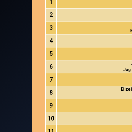
1
2
3
4
5
6
Jag 
7
Elize
8
9
10
11