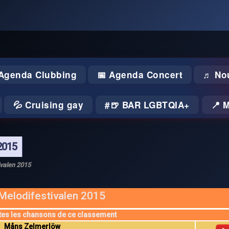
 Agenda Clubbing
📅 Agenda Concert
♬ No
💦 Cruising gay
🍺 BAR LGBTQIA+
📍 
2015
ivalen 2015
Melodifestivalen 2015
tes les chansons de ce classement
Måns Zelmerlöw