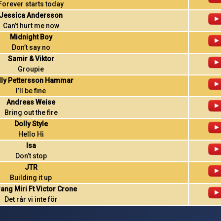
Forever starts today
Jessica Andersson
Can’t hurt me now
Midnight Boy
Don’t say no
Samir & Viktor
Groupie
ly Pettersson Hammar
I’ll be fine
Andreas Weise
Bring out the fire
Dolly Style
Hello Hi
Isa
Don’t stop
JTR
Building it up
ang Miri Ft Victor Crone
Det rår vi inte för