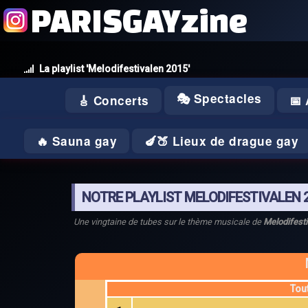
PARISGAYzine
La playlist 'Melodifestivalen 2015'
🎭 Spectacles
🎸 Concerts
📅
🔥 Sauna gay
🍆🍑 Lieux de drague gay
NOTRE PLAYLIST MELODIFESTIVALEN 
Une vingtaine de tubes sur le thème musicale de
Melodifest
Tou