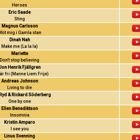
Heroes
Eric Saade
Sting
Magnus Carlsson
Möt mig i Gamla stan
Dinah Nah
Make me (La la la)
Mariette
Don’t stop believing
Jon Henrik Fjällgren
är fri (Manne Liem Frije)
Andreas Johnson
Living to die
 Ryd & Rickard Söderberg
One by one
Ellen Benediktson
Insomnia
Kristin Amparo
I see you
Linus Svenning