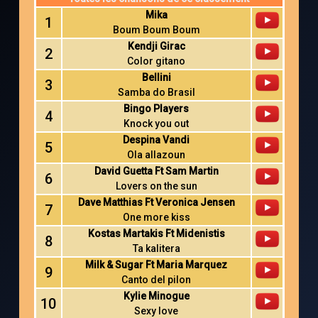
Mika
1
Boum Boum Boum
Kendji Girac
2
Color gitano
Bellini
3
Samba do Brasil
Bingo Players
4
Knock you out
Despina Vandi
5
Ola allazoun
David Guetta Ft Sam Martin
6
Lovers on the sun
Dave Matthias Ft Veronica Jensen
7
One more kiss
Kostas Martakis Ft Midenistis
8
Ta kalitera
Milk & Sugar Ft Maria Marquez
9
Canto del pilon
Kylie Minogue
10
Sexy love