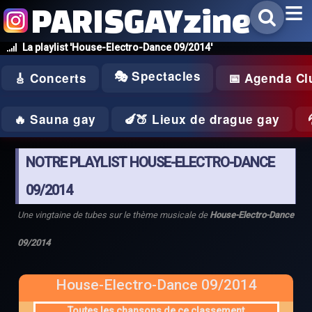
PARISGAYzine
La playlist 'House-Electro-Dance 09/2014'
🎭 Spectacles
🎸 Concerts
📅 Agenda Cl
🔥 Sauna gay
🍆🍑 Lieux de drague gay
NOTRE PLAYLIST HOUSE-ELECTRO-DANCE
09/2014
Une vingtaine de tubes sur le thème musicale de
House-Electro-Dance
09/2014
House-Electro-Dance 09/2014
Toutes les chansons de ce classement