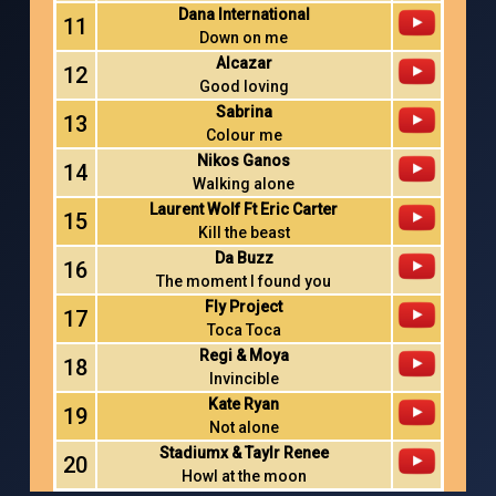
Dana International
11
Down on me
Alcazar
12
Good loving
Sabrina
13
Colour me
Nikos Ganos
14
Walking alone
Laurent Wolf Ft Eric Carter
15
Kill the beast
Da Buzz
16
The moment I found you
Fly Project
17
Toca Toca
Regi & Moya
18
Invincible
Kate Ryan
19
Not alone
Stadiumx & Taylr Renee
20
Howl at the moon