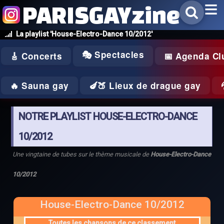
PARISGAYzine
La playlist 'House-Electro-Dance 10/2012'
🎭 Spectacles
🎸 Concerts
📅 Agenda Cl
🔥 Sauna gay
🍆🍑 Lieux de drague gay
NOTRE PLAYLIST HOUSE-ELECTRO-DANCE
10/2012
Une vingtaine de tubes sur le thème musicale de
House-Electro-Dance
10/2012
House-Electro-Dance 10/2012
Toutes les chansons de ce classement