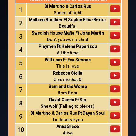
Di Martino & Carlos Rus
1
Speed of light
Mathieu Bouthier Ft Sophie Ellis-Bextor
2
Beautiful
Swedish House Mafia Ft John Martin
3
Don't you worry child
Playmen Ft Helena Paparizou
4
All the time
Will.i.am Ft Eva Simons
5
This is love
Rebecca Stella
6
Give me that O
Sam and the Womp
7
Bom Bom
David Guetta Ft Sia
8
She wolf (Falling to pieces)
Di Martino & Carlos Rus Ft Dayan Soul
9
To deserve you
AnnaGrace
10
Alive