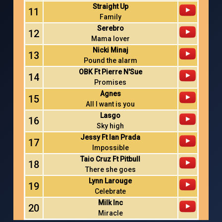
Straight Up
11
Family
Serebro
12
Mama lover
Nicki Minaj
13
Pound the alarm
OBK Ft Pierre N'Sue
14
Promises
Agnes
15
All I want is you
Lasgo
16
Sky high
Jessy Ft Ian Prada
17
Impossible
Taio Cruz Ft Pitbull
18
There she goes
Lynn Larouge
19
Celebrate
Milk Inc
20
Miracle