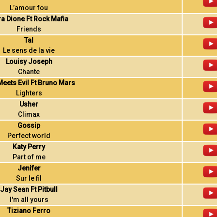
L’amour fou
a Dione Ft Rock Mafia
Friends
Tal
Le sens de la vie
Louisy Joseph
Chante
eets Evil Ft Bruno Mars
Lighters
Usher
Climax
Gossip
Perfect world
Katy Perry
Part of me
Jenifer
Sur le fil
Jay Sean Ft Pitbull
I'm all yours
Tiziano Ferro