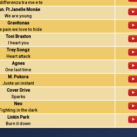
differenza tra me e te
un. Ft Janelle Monáe
We are young
Gravitonas
e pain we love to hide
Toni Braxton
I heart you
Trey Songz
Heart attack
Agnes
One last time
M. Pokora
Juste un instant
Cover Drive
Sparks
Neo
Fighting in the dark
Linkin Park
Burn it down