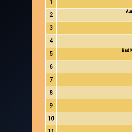
1
Aur
2
3
4
Bad M
5
6
7
8
9
10
11