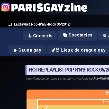
PARISGAYzine
La playlist 'Pop-R'n'B-Rock 06/2012'
🎭 Spectacles
🎸 Concerts
📅
🔥 Sauna gay
🍆🍑 Lieux de drague gay
NOTRE PLAYLIST POP-R'N'B-ROCK 06/2
Une vingtaine de tubes sur le thème musicale de
Pop-R'n'B-
P
Tou