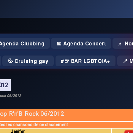
 Agenda Clubbing
📅 Agenda Concert
♬ No
💦 Cruising gay
🍺 BAR LGBTQIA+
📍 
012
Rock 06/2012
op-R'n'B-Rock 06/2012
tes les chansons de ce classement
Jenifer