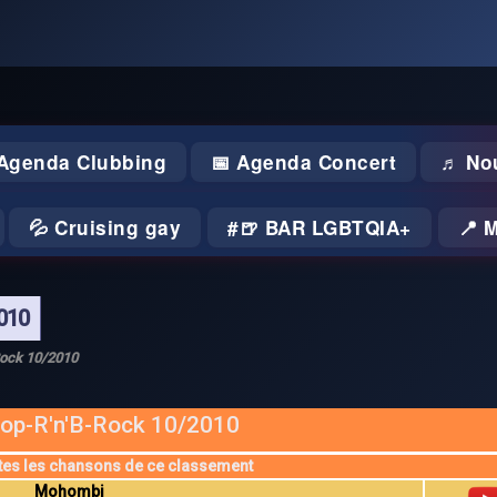
 Agenda Clubbing
📅 Agenda Concert
♬ No
💦 Cruising gay
🍺 BAR LGBTQIA+
📍 
010
Rock 10/2010
op-R'n'B-Rock 10/2010
tes les chansons de ce classement
Mohombi