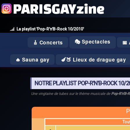
PARISGAYzine
La playlist 'Pop-R'n'B-Rock 10/2010'
🎭 Spectacles
🎸 Concerts
📅
🔥 Sauna gay
🍆🍑 Lieux de drague gay
NOTRE PLAYLIST POP-R'N'B-ROCK 10/2
Une vingtaine de tubes sur le thème musicale de
Pop-R'n'B-
P
Tou