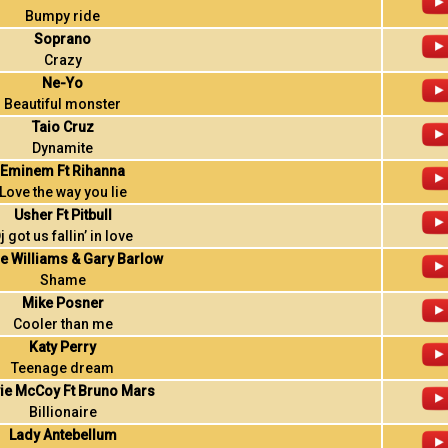
Bumpy ride
Soprano
Crazy
Ne-Yo
Beautiful monster
Taio Cruz
Dynamite
Eminem Ft Rihanna
Love the way you lie
Usher Ft Pitbull
j got us fallin’ in love
e Williams & Gary Barlow
Shame
Mike Posner
Cooler than me
Katy Perry
Teenage dream
ie McCoy Ft Bruno Mars
Billionaire
Lady Antebellum