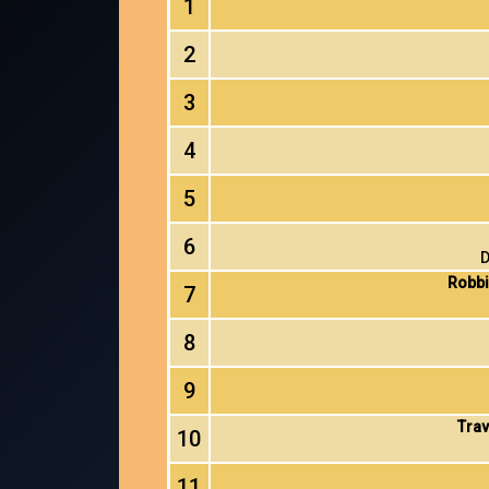
1
2
3
4
5
6
D
Robbi
7
8
9
Trav
10
11