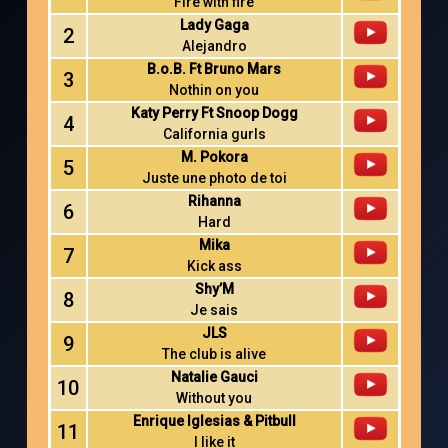
Fire with fire
Lady Gaga
2
Alejandro
B.o.B. Ft Bruno Mars
3
Nothin on you
Katy Perry Ft Snoop Dogg
4
California gurls
M. Pokora
5
Juste une photo de toi
Rihanna
6
Hard
Mika
7
Kick ass
Shy’M
8
Je sais
JLS
9
The club is alive
Natalie Gauci
10
Without you
Enrique Iglesias & Pitbull
11
I like it