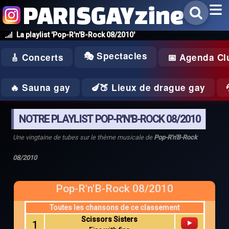
PARISGAYzine
La playlist 'Pop-R'n'B-Rock 08/2010'
🎭 Spectacles
🎸 Concerts
📅 Agenda Cl
🔥 Sauna gay
🍆🍑 Lieux de drague gay
NOTRE PLAYLIST POP-R'N'B-ROCK 08/2010
Une vingtaine de tubes sur le thème musicale de
Pop-R'n'B-Rock
08/2010
Pop-R'n'B-Rock 08/2010
Toutes les chansons de ce classement
Scissors Sisters
1