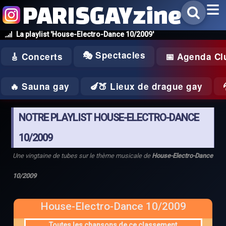
PARISGAYzine
La playlist 'House-Electro-Dance 10/2009'
🎭 Spectacles
🎸 Concerts
📅 Agenda Cl
🔥 Sauna gay
🍆🍑 Lieux de drague gay
NOTRE PLAYLIST HOUSE-ELECTRO-DANCE
10/2009
Une vingtaine de tubes sur le thème musicale de
House-Electro-Dance
10/2009
House-Electro-Dance 10/2009
Toutes les chansons de ce classement