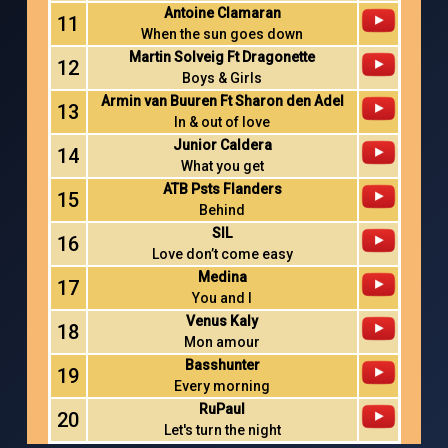
Antoine Clamaran
11
When the sun goes down
Martin Solveig Ft Dragonette
12
Boys & Girls
Armin van Buuren Ft Sharon den Adel
13
In & out of love
Junior Caldera
14
What you get
ATB Psts Flanders
15
Behind
SIL
16
Love don’t come easy
Medina
17
You and I
Venus Kaly
18
Mon amour
Basshunter
19
Every morning
RuPaul
20
Let's turn the night