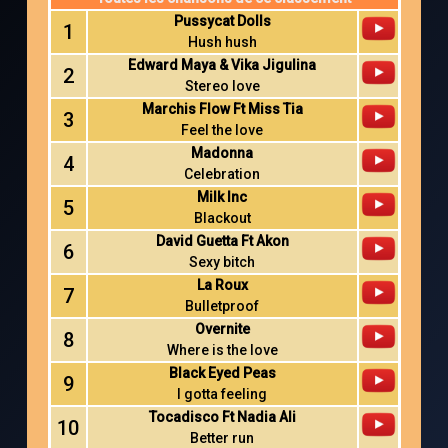
Pussycat Dolls
1
Hush hush
Edward Maya & Vika Jigulina
2
Stereo love
Marchis Flow Ft Miss Tia
3
Feel the love
Madonna
4
Celebration
Milk Inc
5
Blackout
David Guetta Ft Akon
6
Sexy bitch
La Roux
7
Bulletproof
Overnite
8
Where is the love
Black Eyed Peas
9
I gotta feeling
Tocadisco Ft Nadia Ali
10
Better run